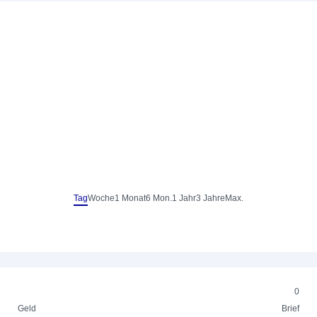
Tag
Woche
1 Monat
6 Mon.
1 Jahr
3 Jahre
Max.
0
Geld
Brief