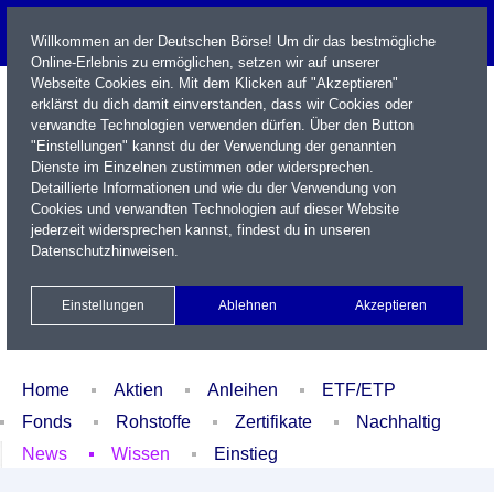
Willkommen an der Deutschen Börse! Um dir das bestmögliche
Online-Erlebnis zu ermöglichen, setzen wir auf unserer
Webseite Cookies ein. Mit dem Klicken auf "Akzeptieren"
erklärst du dich damit einverstanden, dass wir Cookies oder
verwandte Technologien verwenden dürfen. Über den Button
"Einstellungen" kannst du der Verwendung der genannten
Dienste im Einzelnen zustimmen oder widersprechen.
Detaillierte Informationen und wie du der Verwendung von
Cookies und verwandten Technologien auf dieser Website
Name / WKN / ISIN / Kürzel
jederzeit widersprechen kannst, findest du in unseren
Datenschutzhinweisen
.
Newsletter
Kontakt
English
Einstellungen
Ablehnen
Akzeptieren
Xetra Realtime
Watchlist
Portfolio
Login
Home
Aktien
Anleihen
ETF/ETP
Fonds
Rohstoffe
Zertifikate
Nachhaltig
News
Wissen
Einstieg