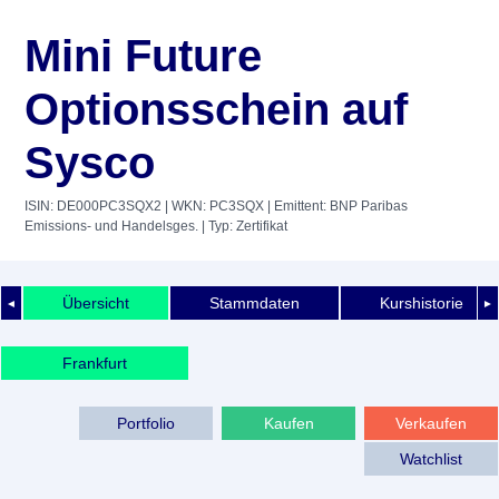
Mini Future
Optionsschein auf
Sysco
ISIN: DE000PC3SQX2
| WKN: PC3SQX
| Emittent: BNP Paribas
Emissions- und Handelsges.
| Typ: Zertifikat
Übersicht
Stammdaten
Kurshistorie
◄
►
Frankfurt
Portfolio
Kaufen
Verkaufen
Watchlist