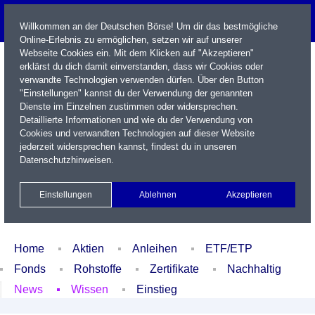
Willkommen an der Deutschen Börse! Um dir das bestmögliche
Online-Erlebnis zu ermöglichen, setzen wir auf unserer
Webseite Cookies ein. Mit dem Klicken auf "Akzeptieren"
erklärst du dich damit einverstanden, dass wir Cookies oder
verwandte Technologien verwenden dürfen. Über den Button
"Einstellungen" kannst du der Verwendung der genannten
Dienste im Einzelnen zustimmen oder widersprechen.
Detaillierte Informationen und wie du der Verwendung von
Cookies und verwandten Technologien auf dieser Website
Name / WKN / ISIN / Kürzel
jederzeit widersprechen kannst, findest du in unseren
Datenschutzhinweisen
.
Newsletter
Kontakt
English
Einstellungen
Ablehnen
Akzeptieren
Xetra Realtime
Watchlist
Portfolio
Login
Home
Aktien
Anleihen
ETF/ETP
Fonds
Rohstoffe
Zertifikate
Nachhaltig
News
Wissen
Einstieg