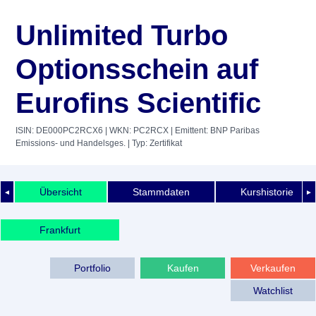
Unlimited Turbo
Optionsschein auf
Eurofins Scientific
ISIN: DE000PC2RCX6
| WKN: PC2RCX
| Emittent: BNP Paribas
Emissions- und Handelsges.
| Typ: Zertifikat
Übersicht
Stammdaten
Kurshistorie
◄
►
Frankfurt
Portfolio
Kaufen
Verkaufen
Watchlist