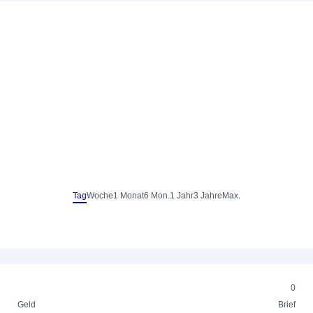
Tag
Woche
1 Monat
6 Mon.
1 Jahr
3 Jahre
Max.
0
Geld
Brief