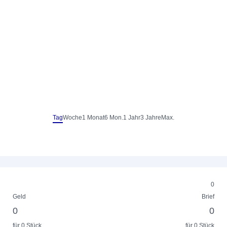
Tag
Woche
1 Monat
6 Mon.
1 Jahr
3 Jahre
Max.
0
Geld
Brief
0
0
für 0 Stück
für 0 Stück