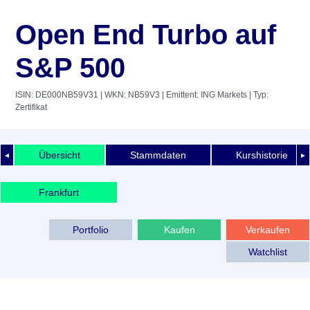
Open End Turbo auf
S&P 500
ISIN: DE000NB59V31
| WKN: NB59V3
| Emittent: ING Markets
| Typ:
Zertifikat
Übersicht
Stammdaten
Kurshistorie
◄
►
Frankfurt
Portfolio
Kaufen
Verkaufen
Watchlist