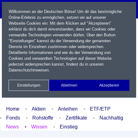
Willkommen an der Deutschen Börse! Um dir das bestmögliche
Online-Erlebnis zu ermöglichen, setzen wir auf unserer
Webseite Cookies ein. Mit dem Klicken auf "Akzeptieren"
erklärst du dich damit einverstanden, dass wir Cookies oder
verwandte Technologien verwenden dürfen. Über den Button
"Einstellungen" kannst du der Verwendung der genannten
Dienste im Einzelnen zustimmen oder widersprechen.
Detaillierte Informationen und wie du der Verwendung von
Cookies und verwandten Technologien auf dieser Website
Name / WKN / ISIN / Kürzel
jederzeit widersprechen kannst, findest du in unseren
Datenschutzhinweisen
.
Newsletter
Kontakt
English
Einstellungen
Ablehnen
Akzeptieren
Xetra Realtime
Watchlist
Portfolio
Login
Home
Aktien
Anleihen
ETF/ETP
Fonds
Rohstoffe
Zertifikate
Nachhaltig
News
Wissen
Einstieg