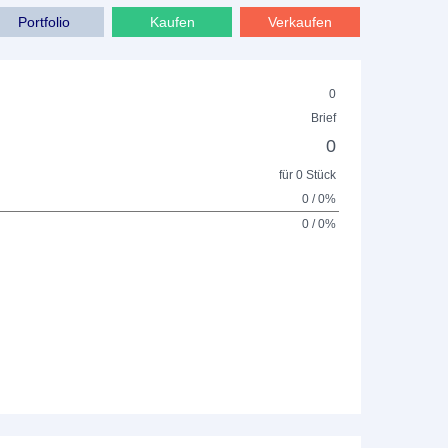
Portfolio
Kaufen
Verkaufen
0
Brief
0
für 0 Stück
0 / 0%
0 / 0%