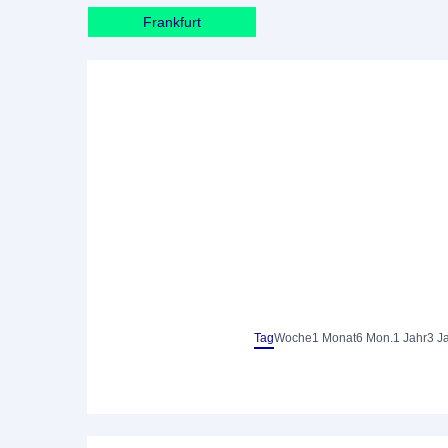
Frankfurt
Tag
Woche
1 Monat
6 Mon.
1 Jahr
3 J