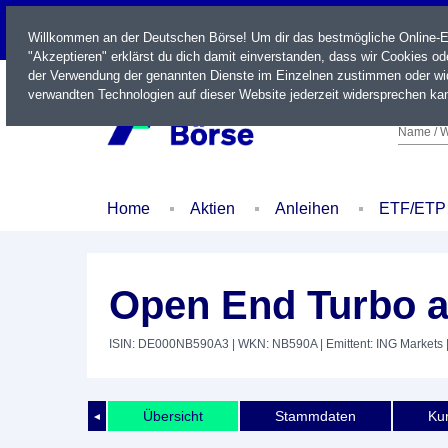
LIVE
Willkommen an der Deutschen Börse! Um dir das bestmögliche Online-Erl
"Akzeptieren" erklärst du dich damit einverstanden, dass wir Cookies o
der Verwendung der genannten Dienste im Einzelnen zustimmen oder wid
verwandten Technologien auf dieser Website jederzeit widersprechen kan
Name / W
Home
Aktien
Anleihen
ETF/ETP
Open End Turbo a
ISIN: DE000NB590A3
| WKN: NB590A
| Emittent: ING Markets
|
Übersicht
Stammdaten
Kur
◄