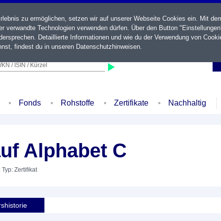
ebnis zu ermöglichen, setzen wir auf unserer Webseite Cookies ein. Mit de
der verwandte Technologien verwenden dürfen. Über den Button "Einstellungen
ersprechen. Detaillierte Informationen und wie du der Verwendung von Cooki
nst, findest du in unseren
Datenschutzhinweisen
.
KN / ISIN / Kürzel
Fonds
Rohstoffe
Zertifikate
Nachhaltig
uf Alphabet C
 Typ: Zertifikat
shistorie