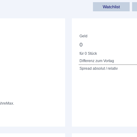
Watchlist
Geld
0
für 0 Stück
Differenz zum Vortag
Spread absolut / relativ
ahre
Max.