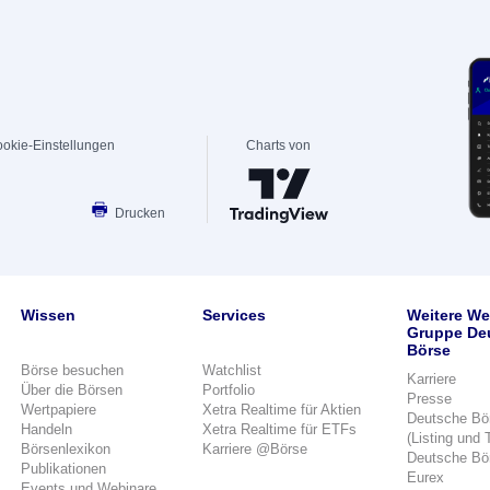
okie-Einstellungen
Charts von
Drucken
Wissen
Services
Weitere We
Gruppe De
Börse
Börse besuchen
Watchlist
Karriere
Über die Börsen
Portfolio
Presse
Wertpapiere
Xetra Realtime für Aktien
Deutsche Bö
Handeln
Xetra Realtime für ETFs
(Listing und 
Börsenlexikon
Karriere @Börse
Deutsche Bö
Publikationen
Eurex
Events und Webinare