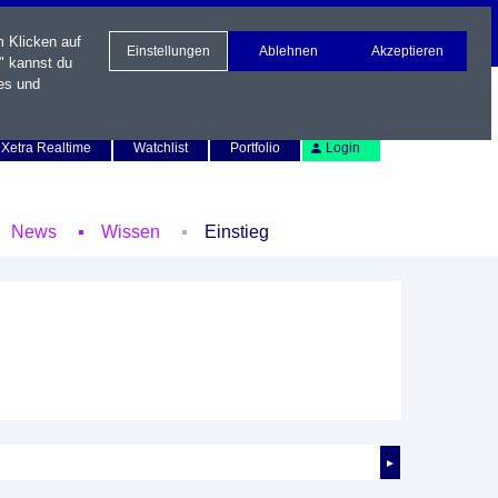
m Klicken auf
Einstellungen
Ablehnen
Akzeptieren
" kannst du
es und
Newsletter
Kontakt
English
Xetra Realtime
Watchlist
Portfolio
Login
News
Wissen
Einstieg
►