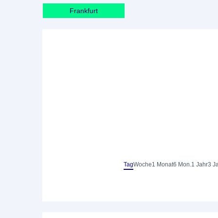
Frankfurt
Tag
Woche
1 Monat
6 Mon.
1 Jahr
3 J