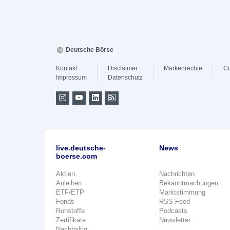
Deutsche Börse
Kontakt
Disclaimer
Markenrechte
Co
Impressum
Datenschutz
live.deutsche-
News
boerse.com
Aktien
Nachrichten
Anleihen
Bekanntmachungen
ETF/ETP
Marktstimmung
Fonds
RSS-Feed
Rohstoffe
Podcasts
Zertifikate
Newsletter
Nachhaltig