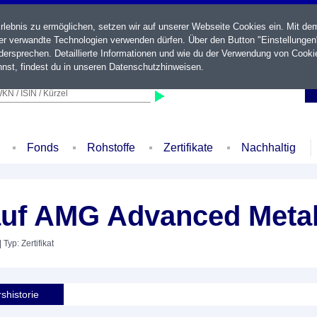
ebnis zu ermöglichen, setzen wir auf unserer Webseite Cookies ein. Mit de
der verwandte Technologien verwenden dürfen. Über den Button "Einstellungen
ersprechen. Detaillierte Informationen und wie du der Verwendung von Cooki
nst, findest du in unseren
Datenschutzhinweisen
.
KN / ISIN / Kürzel
Fonds
Rohstoffe
Zertifikate
Nachhaltig
uf AMG Advanced Metal
| Typ: Zertifikat
shistorie