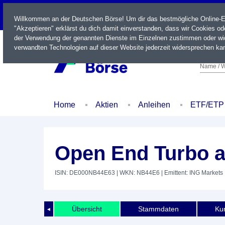
LIVE
Willkommen an der Deutschen Börse! Um dir das bestmögliche Online-Erl
"Akzeptieren" erklärst du dich damit einverstanden, dass wir Cookies o
der Verwendung der genannten Dienste im Einzelnen zustimmen oder wid
verwandten Technologien auf dieser Website jederzeit widersprechen kan
Name / W
Home
Aktien
Anleihen
ETF/ETP
Open End Turbo a
ISIN: DE000NB44E63
| WKN: NB44E6
| Emittent: ING Markets
Übersicht
Stammdaten
Kur
◄