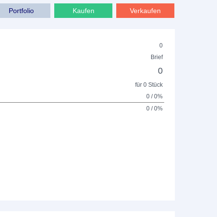
Portfolio
Kaufen
Verkaufen
0
Brief
0
für 0 Stück
0 / 0%
0 / 0%