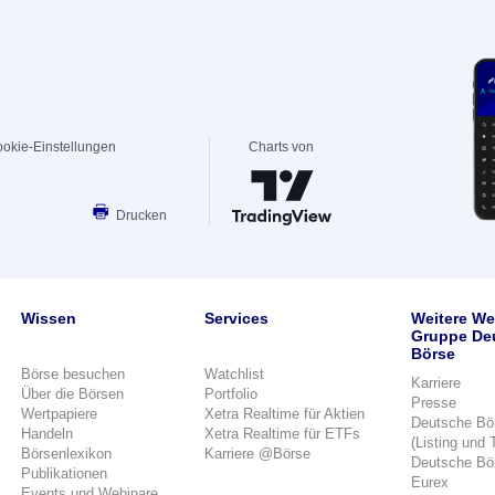
okie-Einstellungen
Charts von
Drucken
Wissen
Services
Weitere We
Gruppe De
Börse
Börse besuchen
Watchlist
Karriere
Über die Börsen
Portfolio
Presse
Wertpapiere
Xetra Realtime für Aktien
Deutsche Bö
Handeln
Xetra Realtime für ETFs
(Listing und 
Börsenlexikon
Karriere @Börse
Deutsche Bö
Publikationen
Eurex
Events und Webinare