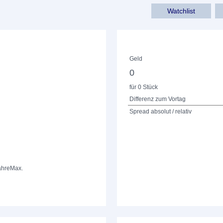
Watchlist
Geld
0
für 0 Stück
Differenz zum Vortag
Spread absolut / relativ
ahre
Max.