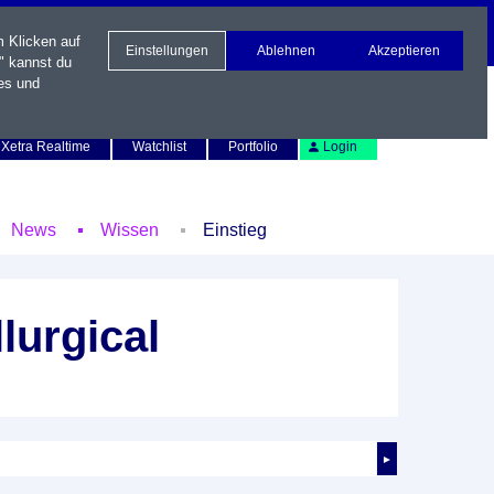
m Klicken auf
Einstellungen
Ablehnen
Akzeptieren
" kannst du
es und
Newsletter
Kontakt
English
Xetra Realtime
Watchlist
Portfolio
Login
News
Wissen
Einstieg
lurgical
►