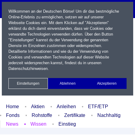
Willkommen an der Deutschen Börse! Um dir das bestmögliche
Online-Erlebnis zu ermöglichen, setzen wir auf unserer
Webseite Cookies ein. Mit dem Klicken auf "Akzeptieren"
erklärst du dich damit einverstanden, dass wir Cookies oder
verwandte Technologien verwenden dürfen. Über den Button
"Einstellungen" kannst du der Verwendung der genannten
Dienste im Einzelnen zustimmen oder widersprechen.
Detaillierte Informationen und wie du der Verwendung von
Cookies und verwandten Technologien auf dieser Website
Name / WKN / ISIN / Kürzel
jederzeit widersprechen kannst, findest du in unseren
Datenschutzhinweisen
.
Newsletter
Kontakt
English
Einstellungen
Ablehnen
Akzeptieren
Xetra Realtime
Watchlist
Portfolio
Login
Home
Aktien
Anleihen
ETF/ETP
Fonds
Rohstoffe
Zertifikate
Nachhaltig
News
Wissen
Einstieg