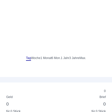
Tag
Woche
1 Monat
6 Mon.
1 Jahr
3 Jahre
Max.
0
Geld
Brief
0
0
für 0 Stück
für 0 Stück