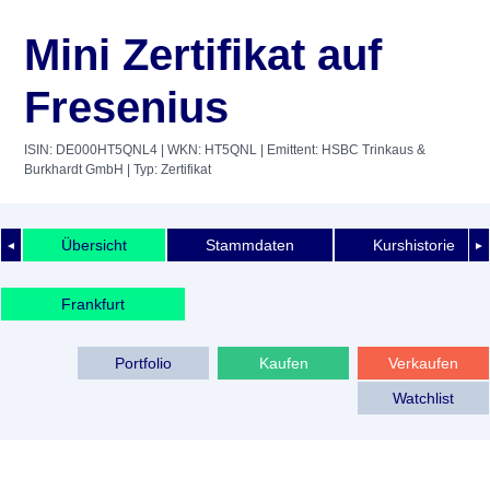
Mini Zertifikat auf
Fresenius
ISIN: DE000HT5QNL4
| WKN: HT5QNL
| Emittent: HSBC Trinkaus &
Burkhardt GmbH
| Typ: Zertifikat
Übersicht
Stammdaten
Kurshistorie
◄
►
Frankfurt
Portfolio
Kaufen
Verkaufen
Watchlist