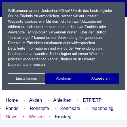
Willkommen an der Deutschen Börse! Um dir das bestmögliche
Online-Erlebnis zu ermöglichen, setzen wir auf unserer
Webseite Cookies ein. Mit dem Klicken auf "Akzeptieren"
erklärst du dich damit einverstanden, dass wir Cookies oder
verwandte Technologien verwenden dürfen. Über den Button
"Einstellungen" kannst du der Verwendung der genannten
Dienste im Einzelnen zustimmen oder widersprechen.
Detaillierte Informationen und wie du der Verwendung von
Cookies und verwandten Technologien auf dieser Website
Name / WKN / ISIN / Kürzel
jederzeit widersprechen kannst, findest du in unseren
Datenschutzhinweisen
.
Newsletter
Kontakt
English
Einstellungen
Ablehnen
Akzeptieren
Xetra Realtime
Watchlist
Portfolio
Login
Home
Aktien
Anleihen
ETF/ETP
Fonds
Rohstoffe
Zertifikate
Nachhaltig
News
Wissen
Einstieg