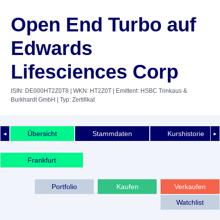
Open End Turbo auf
Edwards
Lifesciences Corp
ISIN: DE000HT2Z0T8
| WKN: HT2Z0T
| Emittent: HSBC Trinkaus &
Burkhardt GmbH
| Typ: Zertifikat
Übersicht
Stammdaten
Kurshistorie
◄
►
Frankfurt
Portfolio
Kaufen
Verkaufen
Watchlist