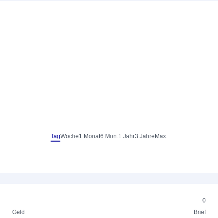
Tag
Woche
1 Monat
6 Mon.
1 Jahr
3 Jahre
Max.
0
Geld
Brief