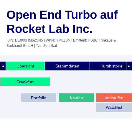
Open End Turbo auf
Rocket Lab Inc.
ISIN: DE000HM6ZSN5
| WKN: HM6ZSN
| Emittent: HSBC Trinkaus &
Burkhardt GmbH
| Typ: Zertifikat
Übersicht
Stammdaten
Kurshistorie
◄
►
Frankfurt
Portfolio
Kaufen
Verkaufen
Watchlist