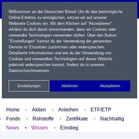
Willkommen an der Deutschen Börse! Um dir das bestmögliche
Online-Erlebnis zu ermöglichen, setzen wir auf unserer
Webseite Cookies ein. Mit dem Klicken auf "Akzeptieren"
erklärst du dich damit einverstanden, dass wir Cookies oder
verwandte Technologien verwenden dürfen. Über den Button
"Einstellungen" kannst du der Verwendung der genannten
Dienste im Einzelnen zustimmen oder widersprechen.
Detaillierte Informationen und wie du der Verwendung von
Cookies und verwandten Technologien auf dieser Website
Name / WKN / ISIN / Kürzel
jederzeit widersprechen kannst, findest du in unseren
Datenschutzhinweisen
.
Newsletter
Kontakt
English
Einstellungen
Ablehnen
Akzeptieren
Xetra Realtime
Watchlist
Portfolio
Login
Home
Aktien
Anleihen
ETF/ETP
Fonds
Rohstoffe
Zertifikate
Nachhaltig
News
Wissen
Einstieg