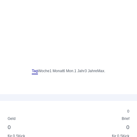
Tag
Woche
1 Monat
6 Mon.
1 Jahr
3 Jahre
Max.
0
Geld
Brief
0
0
für 0 Stück
für 0 Stück