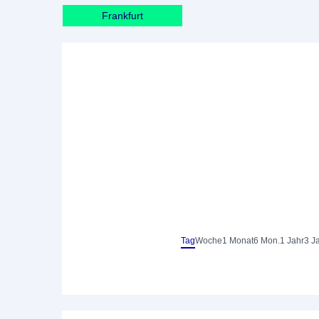
Frankfurt
Tag
Woche
1 Monat
6 Mon.
1 Jahr
3 J