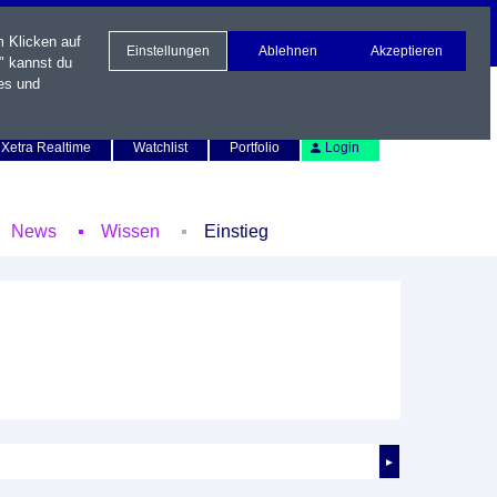
m Klicken auf
Einstellungen
Ablehnen
Akzeptieren
" kannst du
es und
Newsletter
Kontakt
English
Xetra Realtime
Watchlist
Portfolio
Login
News
Wissen
Einstieg
►