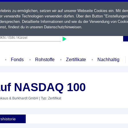
ebnis zu ermöglichen, setzen wir auf unserer Webseite Cookies ein. Mit de
der verwandte Technologien verwenden dürfen. Über den Button "Einstellungen
ersprechen. Detaillierte Informationen und wie du der Verwendung von Cooki
nst, findest du in unseren
Datenschutzhinweisen
.
KN / ISIN / Kürzel
Fonds
Rohstoffe
Zertifikate
Nachhaltig
auf NASDAQ 100
inkaus & Burkhardt GmbH
| Typ: Zertifikat
shistorie