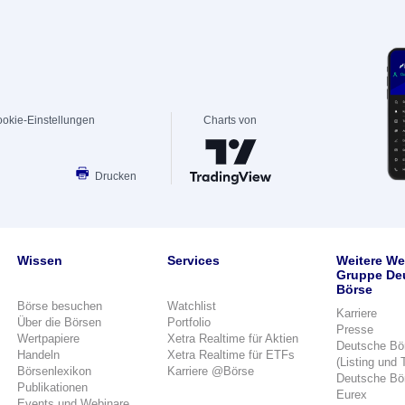
okie-Einstellungen
Charts von
Drucken
Wissen
Services
Weitere We
Gruppe De
Börse
Börse besuchen
Watchlist
Karriere
Über die Börsen
Portfolio
Presse
Wertpapiere
Xetra Realtime für Aktien
Deutsche Bö
Handeln
Xetra Realtime für ETFs
(Listing und 
Börsenlexikon
Karriere @Börse
Deutsche Bö
Publikationen
Eurex
Events und Webinare