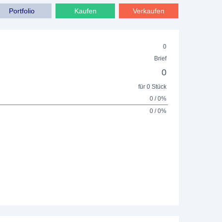
Portfolio
Kaufen
Verkaufen
0
Brief
0
für 0 Stück
0 / 0%
0 / 0%