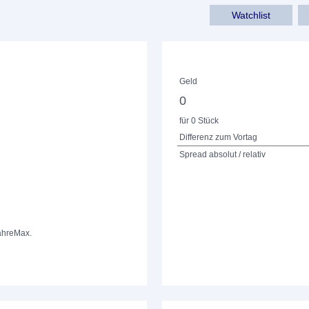
Watchlist
Geld
0
für 0 Stück
Differenz zum Vortag
Spread absolut / relativ
ahre
Max.