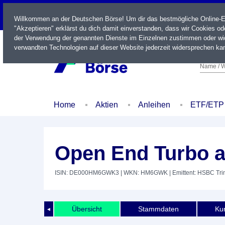
LIVE
Willkommen an der Deutschen Börse! Um dir das bestmögliche Online-Erl
"Akzeptieren" erklärst du dich damit einverstanden, dass wir Cookies o
der Verwendung der genannten Dienste im Einzelnen zustimmen oder wid
verwandten Technologien auf dieser Website jederzeit widersprechen kan
Name / W
Home
Aktien
Anleihen
ETF/ETP
Open End Turbo 
ISIN: DE000HM6GWK3
| WKN: HM6GWK
| Emittent: HSBC Tr
Übersicht
Stammdaten
Kur
◄