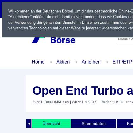
LIVE
Willkommen an der Deutschen Börse! Um dir das bestmögliche Online-Erl
"Akzeptieren" erklärst du dich damit einverstanden, dass wir Cookies o
der Verwendung der genannten Dienste im Einzelnen zustimmen oder wid
verwandten Technologien auf dieser Website jederzeit widersprechen kan
Name / W
Home
Aktien
Anleihen
ETF/ETP
Open End Turbo a
ISIN: DE000HM6EXX9
| WKN: HM6EXX
| Emittent: HSBC Tri
Übersicht
Stammdaten
Kur
◄