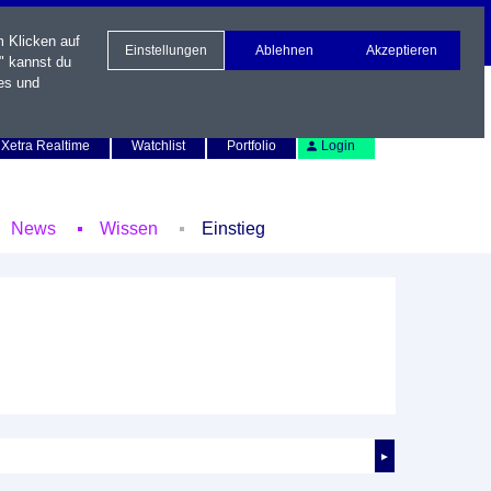
m Klicken auf
Einstellungen
Ablehnen
Akzeptieren
" kannst du
es und
Newsletter
Kontakt
English
Xetra Realtime
Watchlist
Portfolio
Login
News
Wissen
Einstieg
►