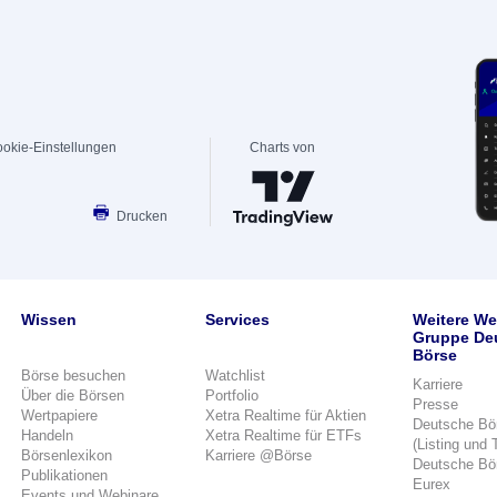
okie-Einstellungen
Charts von
Drucken
Wissen
Services
Weitere We
Gruppe De
Börse
Börse besuchen
Watchlist
Karriere
Über die Börsen
Portfolio
Presse
Wertpapiere
Xetra Realtime für Aktien
Deutsche Bö
Handeln
Xetra Realtime für ETFs
(Listing und 
Börsenlexikon
Karriere @Börse
Deutsche Bö
Publikationen
Eurex
Events und Webinare