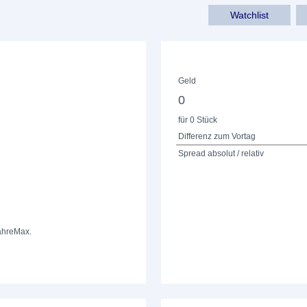
Watchlist
Geld
0
für 0 Stück
Differenz zum Vortag
Spread absolut / relativ
ahre
Max.