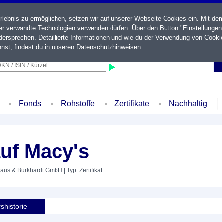
ebnis zu ermöglichen, setzen wir auf unserer Webseite Cookies ein. Mit de
der verwandte Technologien verwenden dürfen. Über den Button "Einstellungen
ersprechen. Detaillierte Informationen und wie du der Verwendung von Cooki
nst, findest du in unseren
Datenschutzhinweisen
.
KN / ISIN / Kürzel
Fonds
Rohstoffe
Zertifikate
Nachhaltig
uf Macy's
nkaus & Burkhardt GmbH
| Typ: Zertifikat
shistorie