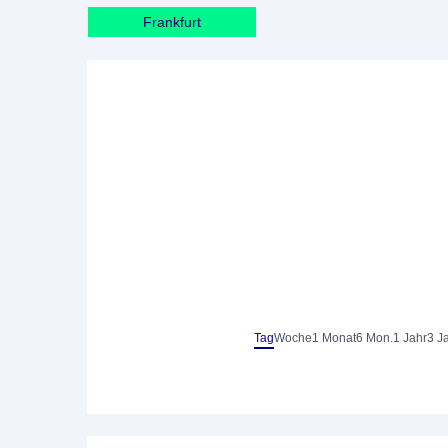
Frankfurt
Tag
Woche
1 Monat
6 Mon.
1 Jahr
3 J