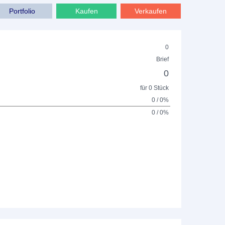
Portfolio
Kaufen
Verkaufen
0
Brief
0
für 0 Stück
0 / 0%
0 / 0%