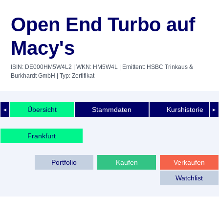
Open End Turbo auf
Macy's
ISIN: DE000HM5W4L2
| WKN: HM5W4L
| Emittent: HSBC Trinkaus &
Burkhardt GmbH
| Typ: Zertifikat
Übersicht
Stammdaten
Kurshistorie
◄
►
Frankfurt
Portfolio
Kaufen
Verkaufen
Watchlist