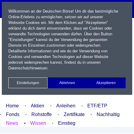
Willkommen an der Deutschen Börse! Um dir das bestmögliche
Online-Erlebnis zu ermöglichen, setzen wir auf unserer
Webseite Cookies ein. Mit dem Klicken auf "Akzeptieren"
erklärst du dich damit einverstanden, dass wir Cookies oder
verwandte Technologien verwenden dürfen. Über den Button
"Einstellungen" kannst du der Verwendung der genannten
Dienste im Einzelnen zustimmen oder widersprechen.
Detaillierte Informationen und wie du der Verwendung von
Cookies und verwandten Technologien auf dieser Website
Name / WKN / ISIN / Kürzel
jederzeit widersprechen kannst, findest du in unseren
Datenschutzhinweisen
.
Newsletter
Kontakt
English
Einstellungen
Ablehnen
Akzeptieren
Xetra Realtime
Watchlist
Portfolio
Login
Home
Aktien
Anleihen
ETF/ETP
Fonds
Rohstoffe
Zertifikate
Nachhaltig
News
Wissen
Einstieg