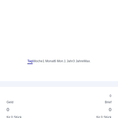
Tag
Woche
1 Monat
6 Mon.
1 Jahr
3 Jahre
Max.
0
Geld
Brief
0
0
für 0 Stück
für 0 Stück