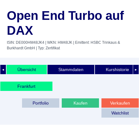
Open End Turbo auf
DAX
ISIN: DE000HM48JK4
| WKN: HM48JK
| Emittent: HSBC Trinkaus &
Burkhardt GmbH
| Typ: Zertifikat
Übersicht
Stammdaten
Kurshistorie
◄
►
Frankfurt
Portfolio
Kaufen
Verkaufen
Watchlist