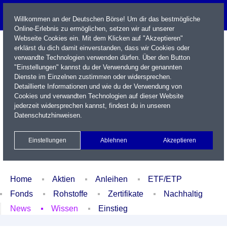
Willkommen an der Deutschen Börse! Um dir das bestmögliche
Online-Erlebnis zu ermöglichen, setzen wir auf unserer
Webseite Cookies ein. Mit dem Klicken auf "Akzeptieren"
erklärst du dich damit einverstanden, dass wir Cookies oder
verwandte Technologien verwenden dürfen. Über den Button
"Einstellungen" kannst du der Verwendung der genannten
Dienste im Einzelnen zustimmen oder widersprechen.
Detaillierte Informationen und wie du der Verwendung von
Cookies und verwandten Technologien auf dieser Website
Name / WKN / ISIN / Kürzel
jederzeit widersprechen kannst, findest du in unseren
Datenschutzhinweisen
.
Newsletter
Kontakt
English
Einstellungen
Ablehnen
Akzeptieren
Xetra Realtime
Watchlist
Portfolio
Login
Home
Aktien
Anleihen
ETF/ETP
Fonds
Rohstoffe
Zertifikate
Nachhaltig
News
Wissen
Einstieg