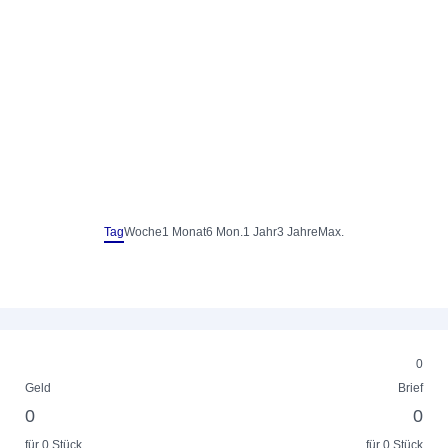
Tag
Woche
1 Monat
6 Mon.
1 Jahr
3 Jahre
Max.
0
Geld
Brief
0
0
für 0 Stück
für 0 Stück