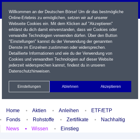
Willkommen an der Deutschen Börse! Um dir das bestmögliche
Online-Erlebnis zu ermöglichen, setzen wir auf unserer
Webseite Cookies ein. Mit dem Klicken auf "Akzeptieren"
erklärst du dich damit einverstanden, dass wir Cookies oder
verwandte Technologien verwenden dürfen. Über den Button
"Einstellungen" kannst du der Verwendung der genannten
Dienste im Einzelnen zustimmen oder widersprechen.
Detaillierte Informationen und wie du der Verwendung von
Cookies und verwandten Technologien auf dieser Website
Name / WKN / ISIN / Kürzel
jederzeit widersprechen kannst, findest du in unseren
Datenschutzhinweisen
.
Newsletter
Kontakt
English
Einstellungen
Ablehnen
Akzeptieren
Xetra Realtime
Watchlist
Portfolio
Login
Home
Aktien
Anleihen
ETF/ETP
Fonds
Rohstoffe
Zertifikate
Nachhaltig
News
Wissen
Einstieg