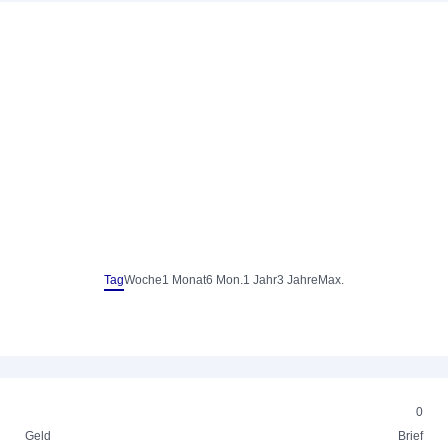
Tag
Woche
1 Monat
6 Mon.
1 Jahr
3 Jahre
Max.
0
Geld
Brief