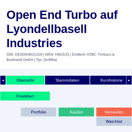
Open End Turbo auf
Lyondellbasell
Industries
ISIN: DE000HM16JG9
| WKN: HM16JG
| Emittent: HSBC Trinkaus &
Burkhardt GmbH
| Typ: Zertifikat
Übersicht
Stammdaten
Kurshistorie
◄
►
Frankfurt
Portfolio
Kaufen
Verkaufen
Watchlist