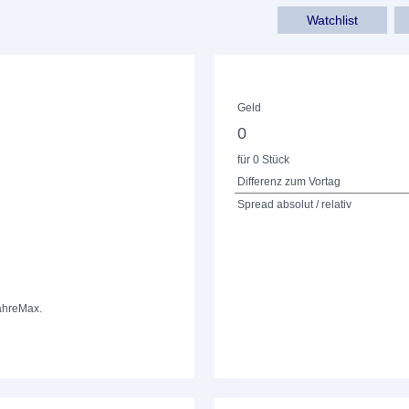
Watchlist
Geld
0
für 0 Stück
Differenz zum Vortag
Spread absolut / relativ
ahre
Max.