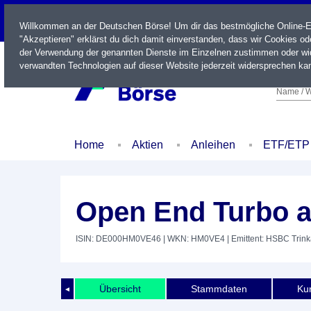
LIVE
Willkommen an der Deutschen Börse! Um dir das bestmögliche Online-Erl
"Akzeptieren" erklärst du dich damit einverstanden, dass wir Cookies o
der Verwendung der genannten Dienste im Einzelnen zustimmen oder wid
verwandten Technologien auf dieser Website jederzeit widersprechen kan
Name / W
Home
Aktien
Anleihen
ETF/ETP
Open End Turbo a
ISIN: DE000HM0VE46
| WKN: HM0VE4
| Emittent: HSBC Trin
Übersicht
Stammdaten
Kur
◄