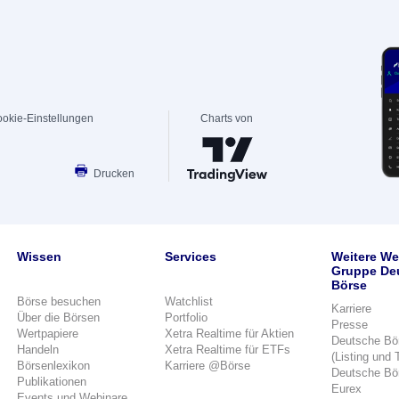
okie-Einstellungen
Charts von
Drucken
Wissen
Services
Weitere We
Gruppe De
Börse
Börse besuchen
Watchlist
Karriere
Über die Börsen
Portfolio
Presse
Wertpapiere
Xetra Realtime für Aktien
Deutsche Bö
Handeln
Xetra Realtime für ETFs
(Listing und 
Börsenlexikon
Karriere @Börse
Deutsche Bö
Publikationen
Eurex
Events und Webinare