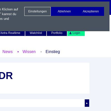
m Klicken auf
Einstellungen
Ablehnen
Akzeptieren
" kannst du
es und
Newsletter
Kontakt
English
Xetra Realtime
Watchlist
Portfolio
Login
News
Wissen
Einstieg
ADR
►