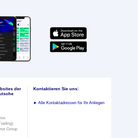
bsites der
Kontaktieren Sie uns:
utsche
►
Alle Kontaktadressen für Ihr Anliegen
rse
Trading)
rse Group