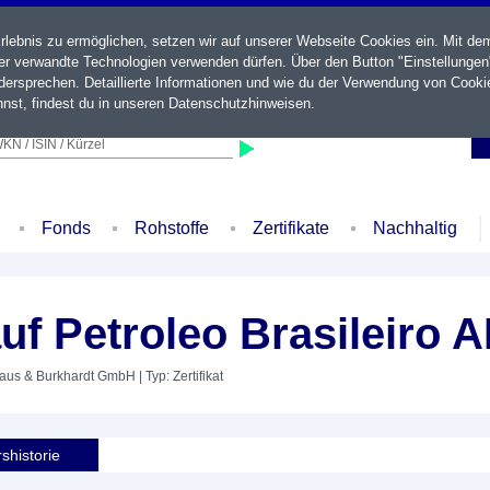
ebnis zu ermöglichen, setzen wir auf unserer Webseite Cookies ein. Mit de
der verwandte Technologien verwenden dürfen. Über den Button "Einstellungen
ersprechen. Detaillierte Informationen und wie du der Verwendung von Cooki
nst, findest du in unseren
Datenschutzhinweisen
.
KN / ISIN / Kürzel
Fonds
Rohstoffe
Zertifikate
Nachhaltig
uf Petroleo Brasileiro 
kaus & Burkhardt GmbH
| Typ: Zertifikat
shistorie