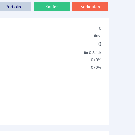
Portfolio
Kaufen
Verkaufen
0
Brief
0
für 0 Stück
0 / 0%
0 / 0%