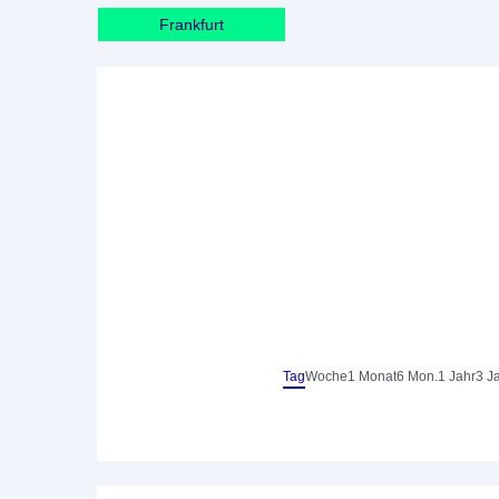
Frankfurt
Tag
Woche
1 Monat
6 Mon.
1 Jahr
3 J