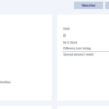
Watchlist
Geld
0
für 0 Stück
Differenz zum Vortag
Spread absolut / relativ
ahre
Max.