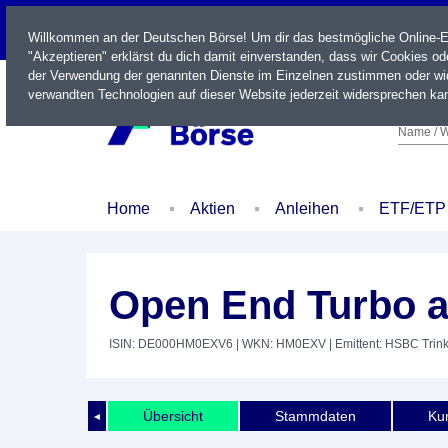
LIVE
Willkommen an der Deutschen Börse! Um dir das bestmögliche Online-Erl
"Akzeptieren" erklärst du dich damit einverstanden, dass wir Cookies o
der Verwendung der genannten Dienste im Einzelnen zustimmen oder wid
verwandten Technologien auf dieser Website jederzeit widersprechen kan
Name / W
Home
Aktien
Anleihen
ETF/ETP
Open End Turbo 
ISIN: DE000HM0EXV6
| WKN: HM0EXV
| Emittent: HSBC Tri
Übersicht
Stammdaten
Kur
◄