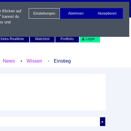
m Klicken auf
Einstellungen
Ablehnen
Akzeptieren
" kannst du
es und
Newsletter
Kontakt
English
Xetra Realtime
Watchlist
Portfolio
Login
News
Wissen
Einstieg
►