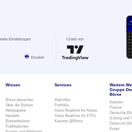
okie-Einstellungen
Charts von
Drucken
Wissen
Services
Weitere We
Gruppe De
Börse
Börse besuchen
Watchlist
Karriere
Über die Börsen
Portfolio
Presse
Wertpapiere
Xetra Realtime für Aktien
Deutsche Bö
Handeln
Xetra Realtime für ETFs
(Listing und 
Börsenlexikon
Karriere @Börse
Deutsche Bö
Publikationen
Eurex
Events und Webinare