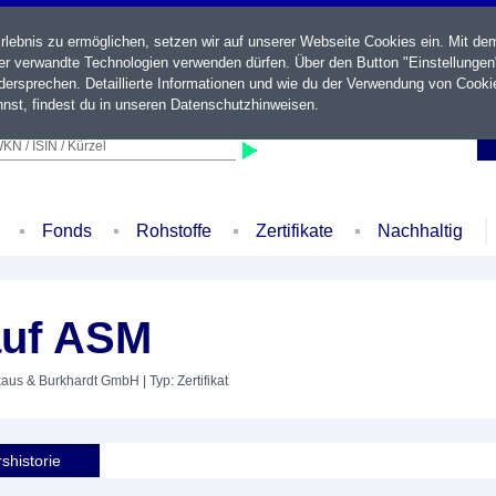
ebnis zu ermöglichen, setzen wir auf unserer Webseite Cookies ein. Mit de
der verwandte Technologien verwenden dürfen. Über den Button "Einstellungen
ersprechen. Detaillierte Informationen und wie du der Verwendung von Cooki
nst, findest du in unseren
Datenschutzhinweisen
.
KN / ISIN / Kürzel
Fonds
Rohstoffe
Zertifikate
Nachhaltig
auf ASM
nkaus & Burkhardt GmbH
| Typ: Zertifikat
shistorie