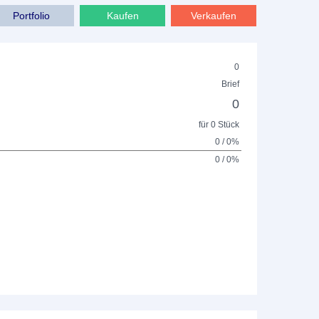
Portfolio
Kaufen
Verkaufen
0
Brief
0
für 0 Stück
0 / 0%
0 / 0%