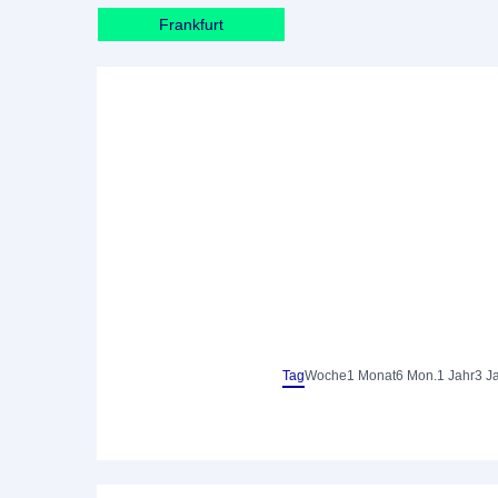
Frankfurt
Tag
Woche
1 Monat
6 Mon.
1 Jahr
3 J