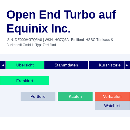
Open End Turbo auf
Equinix Inc.
ISIN: DE000HG7Q5A0
| WKN: HG7Q5A
| Emittent: HSBC Trinkaus &
Burkhardt GmbH
| Typ: Zertifikat
Übersicht
Stammdaten
Kurshistorie
◄
►
Frankfurt
Portfolio
Kaufen
Verkaufen
Watchlist