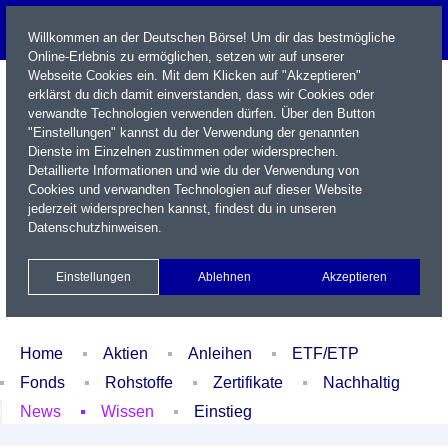
Willkommen an der Deutschen Börse! Um dir das bestmögliche
Online-Erlebnis zu ermöglichen, setzen wir auf unserer
Webseite Cookies ein. Mit dem Klicken auf "Akzeptieren"
erklärst du dich damit einverstanden, dass wir Cookies oder
verwandte Technologien verwenden dürfen. Über den Button
"Einstellungen" kannst du der Verwendung der genannten
Dienste im Einzelnen zustimmen oder widersprechen.
Detaillierte Informationen und wie du der Verwendung von
Cookies und verwandten Technologien auf dieser Website
Name / WKN / ISIN / Kürzel
jederzeit widersprechen kannst, findest du in unseren
Datenschutzhinweisen
.
Newsletter
Kontakt
English
Einstellungen
Ablehnen
Akzeptieren
Xetra Realtime
Watchlist
Portfolio
Login
Home
Aktien
Anleihen
ETF/ETP
Fonds
Rohstoffe
Zertifikate
Nachhaltig
News
Wissen
Einstieg