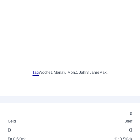
Tag
Woche
1 Monat
6 Mon.
1 Jahr
3 Jahre
Max.
0
Geld
Brief
0
0
für 0 Stück
für 0 Stück