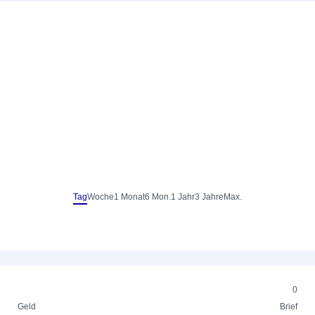
Tag
Woche
1 Monat
6 Mon.
1 Jahr
3 Jahre
Max.
0
Geld
Brief