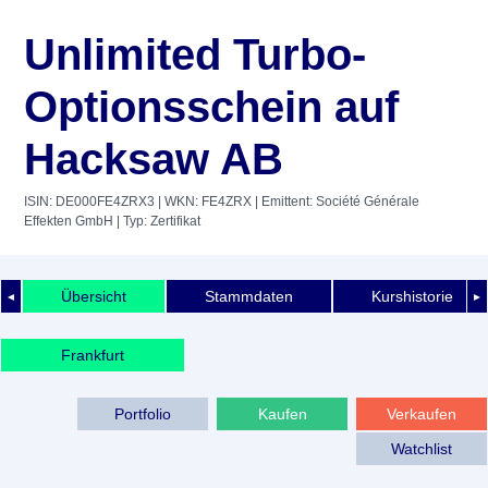
Unlimited Turbo-
Optionsschein auf
Hacksaw AB
ISIN: DE000FE4ZRX3
| WKN: FE4ZRX
| Emittent: Société Générale
Effekten GmbH
| Typ: Zertifikat
Übersicht
Stammdaten
Kurshistorie
◄
►
Frankfurt
Portfolio
Kaufen
Verkaufen
Watchlist