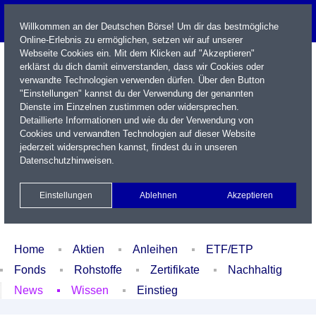
Willkommen an der Deutschen Börse! Um dir das bestmögliche
Online-Erlebnis zu ermöglichen, setzen wir auf unserer
Webseite Cookies ein. Mit dem Klicken auf "Akzeptieren"
erklärst du dich damit einverstanden, dass wir Cookies oder
verwandte Technologien verwenden dürfen. Über den Button
"Einstellungen" kannst du der Verwendung der genannten
Dienste im Einzelnen zustimmen oder widersprechen.
Detaillierte Informationen und wie du der Verwendung von
Cookies und verwandten Technologien auf dieser Website
Name / WKN / ISIN / Kürzel
jederzeit widersprechen kannst, findest du in unseren
Datenschutzhinweisen
.
Newsletter
Kontakt
English
Einstellungen
Ablehnen
Akzeptieren
Xetra Realtime
Watchlist
Portfolio
Login
Home
Aktien
Anleihen
ETF/ETP
Fonds
Rohstoffe
Zertifikate
Nachhaltig
News
Wissen
Einstieg