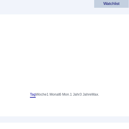
Watchlist
Tag
Woche
1 Monat
6 Mon.
1 Jahr
3 Jahre
Max.