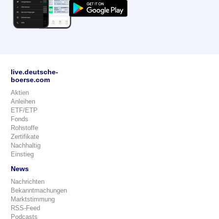
live.deutsche-
boerse.com
Aktien
Anleihen
ETF/ETP
Fonds
Rohstoffe
Zertifikate
Nachhaltig
Einstieg
News
Nachrichten
Bekanntmachungen
Marktstimmung
RSS-Feed
Podcasts