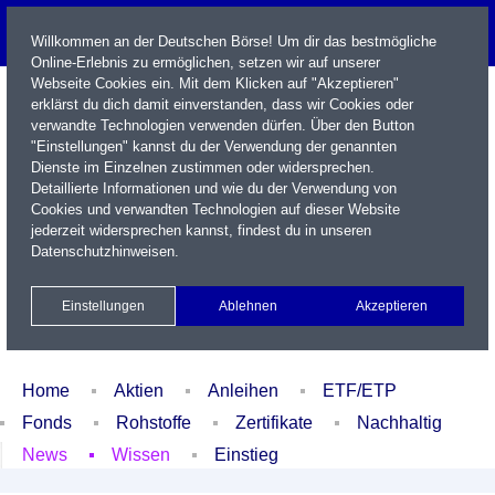
Willkommen an der Deutschen Börse! Um dir das bestmögliche
Online-Erlebnis zu ermöglichen, setzen wir auf unserer
Webseite Cookies ein. Mit dem Klicken auf "Akzeptieren"
erklärst du dich damit einverstanden, dass wir Cookies oder
verwandte Technologien verwenden dürfen. Über den Button
"Einstellungen" kannst du der Verwendung der genannten
Dienste im Einzelnen zustimmen oder widersprechen.
Detaillierte Informationen und wie du der Verwendung von
Cookies und verwandten Technologien auf dieser Website
Name / WKN / ISIN / Kürzel
jederzeit widersprechen kannst, findest du in unseren
Datenschutzhinweisen
.
Newsletter
Kontakt
English
Einstellungen
Ablehnen
Akzeptieren
Xetra Realtime
Watchlist
Portfolio
Login
Home
Aktien
Anleihen
ETF/ETP
Fonds
Rohstoffe
Zertifikate
Nachhaltig
News
Wissen
Einstieg