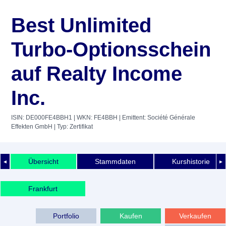
Best Unlimited
Turbo-Optionsschein
auf Realty Income
Inc.
ISIN: DE000FE4BBH1
| WKN: FE4BBH
| Emittent: Société Générale
Effekten GmbH
| Typ: Zertifikat
Übersicht
Stammdaten
Kurshistorie
◄
►
Frankfurt
Portfolio
Kaufen
Verkaufen