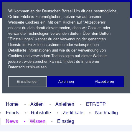
Willkommen an der Deutschen Börse! Um dir das bestmögliche
Online-Erlebnis zu ermöglichen, setzen wir auf unserer
Webseite Cookies ein. Mit dem Klicken auf "Akzeptieren"
erklärst du dich damit einverstanden, dass wir Cookies oder
verwandte Technologien verwenden dürfen. Über den Button
"Einstellungen" kannst du der Verwendung der genannten
Dienste im Einzelnen zustimmen oder widersprechen.
Detaillierte Informationen und wie du der Verwendung von
Cookies und verwandten Technologien auf dieser Website
Name / WKN / ISIN / Kürzel
jederzeit widersprechen kannst, findest du in unseren
Datenschutzhinweisen
.
Newsletter
Kontakt
English
Einstellungen
Ablehnen
Akzeptieren
Xetra Realtime
Watchlist
Portfolio
Login
Home
Aktien
Anleihen
ETF/ETP
Fonds
Rohstoffe
Zertifikate
Nachhaltig
News
Wissen
Einstieg