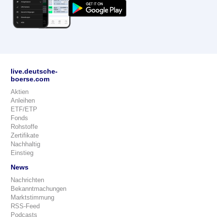
live.deutsche-
boerse.com
Aktien
Anleihen
ETF/ETP
Fonds
Rohstoffe
Zertifikate
Nachhaltig
Einstieg
News
Nachrichten
Bekanntmachungen
Marktstimmung
RSS-Feed
Podcasts