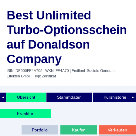
Best Unlimited
Turbo-Optionsschein
auf Donaldson
Company
ISIN: DE000FE4A705
| WKN: FE4A70
| Emittent: Société Générale
Effekten GmbH
| Typ: Zertifikat
Übersicht
Stammdaten
Kurshistorie
◄
►
Frankfurt
Portfolio
Kaufen
Verkaufen