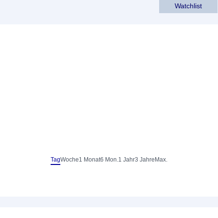
Watchlist
Tag
Woche
1 Monat
6 Mon.
1 Jahr
3 Jahre
Max.