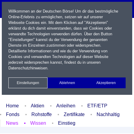
Willkommen an der Deutschen Börse! Um dir das bestmögliche
Online-Erlebnis zu ermöglichen, setzen wir auf unserer
Webseite Cookies ein. Mit dem Klicken auf "Akzeptieren"
erklärst du dich damit einverstanden, dass wir Cookies oder
verwandte Technologien verwenden dürfen. Über den Button
"Einstellungen" kannst du der Verwendung der genannten
Dienste im Einzelnen zustimmen oder widersprechen.
Detaillierte Informationen und wie du der Verwendung von
Cookies und verwandten Technologien auf dieser Website
Name / WKN / ISIN / Kürzel
jederzeit widersprechen kannst, findest du in unseren
Datenschutzhinweisen
.
Newsletter
Kontakt
English
Einstellungen
Ablehnen
Akzeptieren
Xetra Realtime
Watchlist
Portfolio
Login
Home
Aktien
Anleihen
ETF/ETP
Fonds
Rohstoffe
Zertifikate
Nachhaltig
News
Wissen
Einstieg