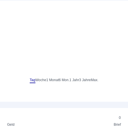
Tag
Woche
1 Monat
6 Mon.
1 Jahr
3 Jahre
Max.
0
Geld
Brief