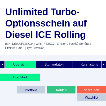
Unlimited Turbo-
Optionsschein auf
Diesel ICE Rolling
ISIN: DE000FE2KC24
| WKN: FE2KC2
| Emittent: Société Générale
Effekten GmbH
| Typ: Zertifikat
Übersicht
Stammdaten
Kurshistorie
◄
►
Frankfurt
Portfolio
Kaufen
Verkaufen
Watchlist