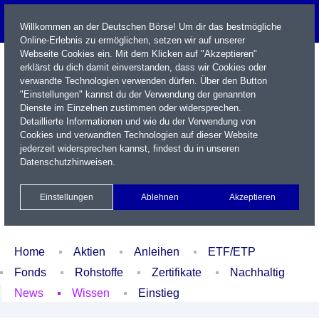
Willkommen an der Deutschen Börse! Um dir das bestmögliche
Online-Erlebnis zu ermöglichen, setzen wir auf unserer
Webseite Cookies ein. Mit dem Klicken auf "Akzeptieren"
erklärst du dich damit einverstanden, dass wir Cookies oder
verwandte Technologien verwenden dürfen. Über den Button
"Einstellungen" kannst du der Verwendung der genannten
Dienste im Einzelnen zustimmen oder widersprechen.
Detaillierte Informationen und wie du der Verwendung von
Cookies und verwandten Technologien auf dieser Website
Name / WKN / ISIN / Kürzel
jederzeit widersprechen kannst, findest du in unseren
Datenschutzhinweisen
.
Newsletter
Kontakt
English
Einstellungen
Ablehnen
Akzeptieren
Xetra Realtime
Watchlist
Portfolio
Login
Home
Aktien
Anleihen
ETF/ETP
Fonds
Rohstoffe
Zertifikate
Nachhaltig
News
Wissen
Einstieg