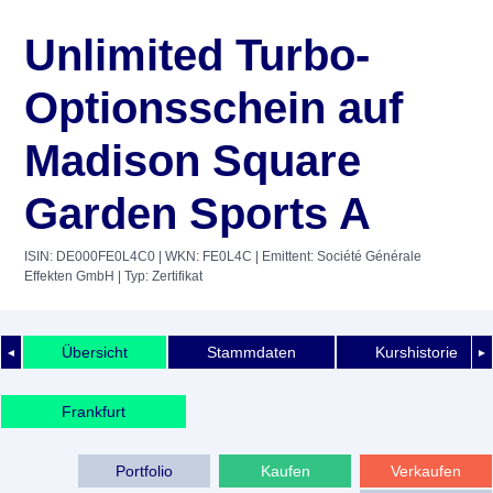
Unlimited Turbo-
Optionsschein auf
Madison Square
Garden Sports A
ISIN: DE000FE0L4C0
| WKN: FE0L4C
| Emittent: Société Générale
Effekten GmbH
| Typ: Zertifikat
Übersicht
Stammdaten
Kurshistorie
◄
►
Frankfurt
Portfolio
Kaufen
Verkaufen