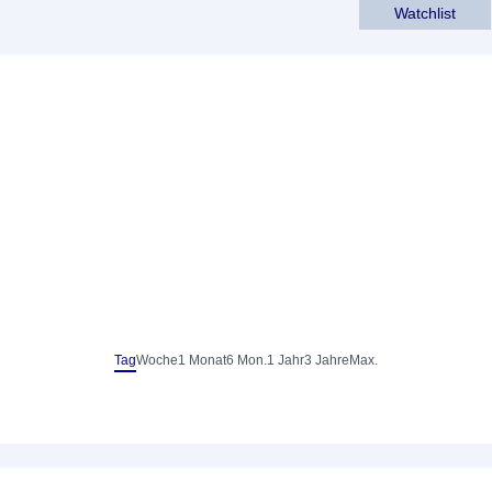
Watchlist
Tag
Woche
1 Monat
6 Mon.
1 Jahr
3 Jahre
Max.