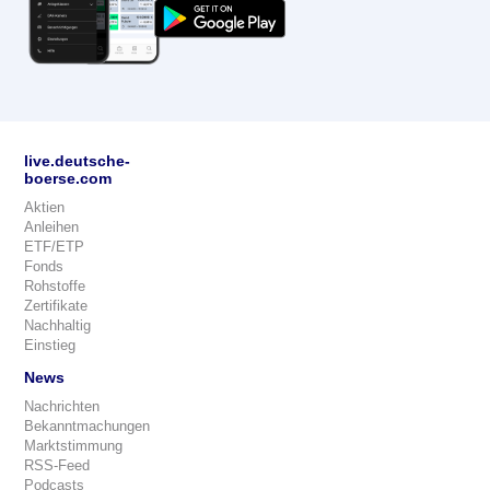
live.deutsche-
boerse.com
Aktien
Anleihen
ETF/ETP
Fonds
Rohstoffe
Zertifikate
Nachhaltig
Einstieg
News
Nachrichten
Bekanntmachungen
Marktstimmung
RSS-Feed
Podcasts