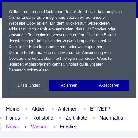
Willkommen an der Deutschen Börse! Um dir das bestmögliche
Online-Erlebnis zu ermöglichen, setzen wir auf unserer
Webseite Cookies ein. Mit dem Klicken auf "Akzeptieren"
erklärst du dich damit einverstanden, dass wir Cookies oder
verwandte Technologien verwenden dürfen. Über den Button
"Einstellungen" kannst du der Verwendung der genannten
Dienste im Einzelnen zustimmen oder widersprechen.
Detaillierte Informationen und wie du der Verwendung von
Cookies und verwandten Technologien auf dieser Website
Name / WKN / ISIN / Kürzel
jederzeit widersprechen kannst, findest du in unseren
Datenschutzhinweisen
.
Newsletter
Kontakt
English
Einstellungen
Ablehnen
Akzeptieren
Xetra Realtime
Watchlist
Portfolio
Login
Home
Aktien
Anleihen
ETF/ETP
Fonds
Rohstoffe
Zertifikate
Nachhaltig
News
Wissen
Einstieg