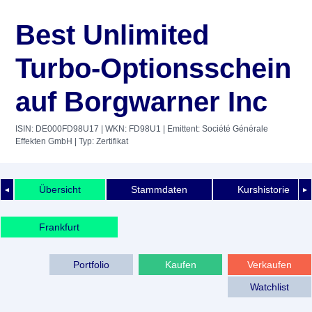
Best Unlimited
Turbo-Optionsschein
auf Borgwarner Inc
ISIN: DE000FD98U17
| WKN: FD98U1
| Emittent: Société Générale
Effekten GmbH
| Typ: Zertifikat
Übersicht
Stammdaten
Kurshistorie
◄
►
Frankfurt
Portfolio
Kaufen
Verkaufen
Watchlist