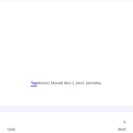
Tag
Woche
1 Monat
6 Mon.
1 Jahr
3 Jahre
Max.
0
Geld
Brief