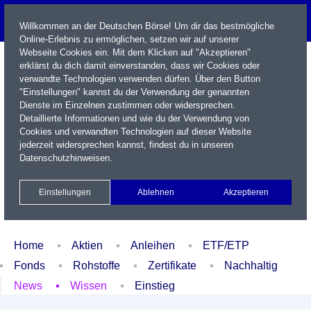
Willkommen an der Deutschen Börse! Um dir das bestmögliche
Online-Erlebnis zu ermöglichen, setzen wir auf unserer
Webseite Cookies ein. Mit dem Klicken auf "Akzeptieren"
erklärst du dich damit einverstanden, dass wir Cookies oder
verwandte Technologien verwenden dürfen. Über den Button
"Einstellungen" kannst du der Verwendung der genannten
Dienste im Einzelnen zustimmen oder widersprechen.
Detaillierte Informationen und wie du der Verwendung von
Cookies und verwandten Technologien auf dieser Website
Name / WKN / ISIN / Kürzel
jederzeit widersprechen kannst, findest du in unseren
Datenschutzhinweisen
.
Newsletter
Kontakt
English
Einstellungen
Ablehnen
Akzeptieren
Xetra Realtime
Watchlist
Portfolio
Login
Home
Aktien
Anleihen
ETF/ETP
Fonds
Rohstoffe
Zertifikate
Nachhaltig
News
Wissen
Einstieg