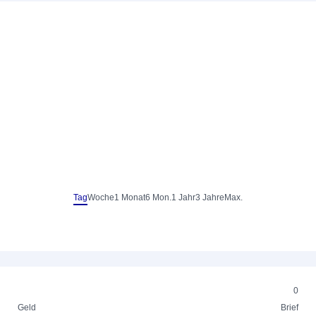
Tag
Woche
1 Monat
6 Mon.
1 Jahr
3 Jahre
Max.
0
Geld
Brief