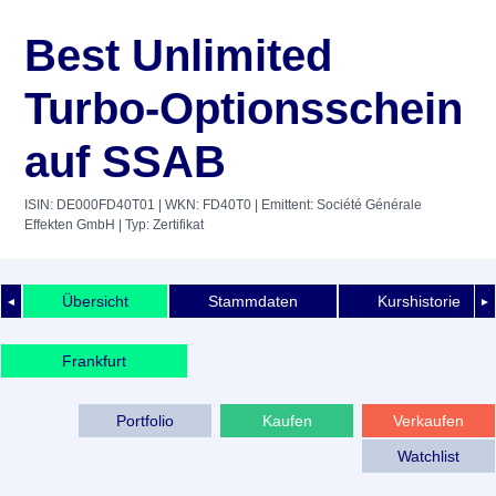
Best Unlimited
Turbo-Optionsschein
auf SSAB
ISIN: DE000FD40T01
| WKN: FD40T0
| Emittent: Société Générale
Effekten GmbH
| Typ: Zertifikat
Übersicht
Stammdaten
Kurshistorie
◄
►
Frankfurt
Portfolio
Kaufen
Verkaufen
Watchlist