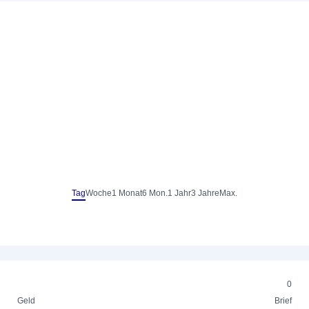
Tag
Woche
1 Monat
6 Mon.
1 Jahr
3 Jahre
Max.
0
Geld
Brief