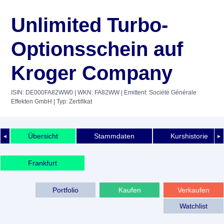
Unlimited Turbo-
Optionsschein auf
Kroger Company
ISIN: DE000FA82WW0
| WKN: FA82WW
| Emittent: Société Générale
Effekten GmbH
| Typ: Zertifikat
Übersicht
Stammdaten
Kurshistorie
◄
►
Frankfurt
Portfolio
Kaufen
Verkaufen
Watchlist