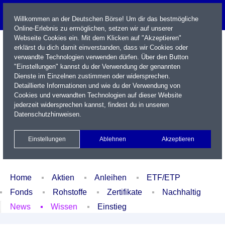
Willkommen an der Deutschen Börse! Um dir das bestmögliche
Online-Erlebnis zu ermöglichen, setzen wir auf unserer
Webseite Cookies ein. Mit dem Klicken auf "Akzeptieren"
erklärst du dich damit einverstanden, dass wir Cookies oder
verwandte Technologien verwenden dürfen. Über den Button
"Einstellungen" kannst du der Verwendung der genannten
Dienste im Einzelnen zustimmen oder widersprechen.
Detaillierte Informationen und wie du der Verwendung von
Cookies und verwandten Technologien auf dieser Website
Name / WKN / ISIN / Kürzel
jederzeit widersprechen kannst, findest du in unseren
Datenschutzhinweisen
.
Newsletter
Kontakt
English
Einstellungen
Ablehnen
Akzeptieren
Xetra Realtime
Watchlist
Portfolio
Login
Home
Aktien
Anleihen
ETF/ETP
Fonds
Rohstoffe
Zertifikate
Nachhaltig
News
Wissen
Einstieg