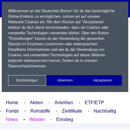
Willkommen an der Deutschen Börse! Um dir das bestmögliche
Online-Erlebnis zu ermöglichen, setzen wir auf unserer
Webseite Cookies ein. Mit dem Klicken auf "Akzeptieren"
erklärst du dich damit einverstanden, dass wir Cookies oder
verwandte Technologien verwenden dürfen. Über den Button
"Einstellungen" kannst du der Verwendung der genannten
Dienste im Einzelnen zustimmen oder widersprechen.
Detaillierte Informationen und wie du der Verwendung von
Cookies und verwandten Technologien auf dieser Website
Name / WKN / ISIN / Kürzel
jederzeit widersprechen kannst, findest du in unseren
Datenschutzhinweisen
.
Newsletter
Kontakt
English
Einstellungen
Ablehnen
Akzeptieren
Xetra Realtime
Watchlist
Portfolio
Login
Home
Aktien
Anleihen
ETF/ETP
Fonds
Rohstoffe
Zertifikate
Nachhaltig
News
Wissen
Einstieg