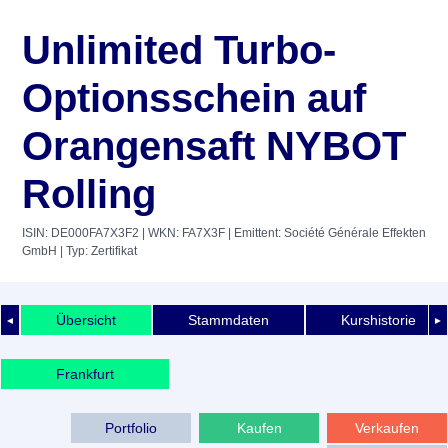
Unlimited Turbo-
Optionsschein auf
Orangensaft NYBOT
Rolling
ISIN: DE000FA7X3F2
| WKN: FA7X3F
| Emittent: Société Générale Effekten
GmbH
| Typ: Zertifikat
Übersicht
Stammdaten
Kurshistorie
◄
►
Frankfurt
Portfolio
Kaufen
Verkaufen