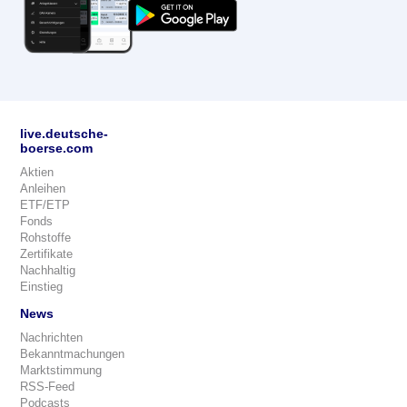
live.deutsche-
boerse.com
Aktien
Anleihen
ETF/ETP
Fonds
Rohstoffe
Zertifikate
Nachhaltig
Einstieg
News
Nachrichten
Bekanntmachungen
Marktstimmung
RSS-Feed
Podcasts