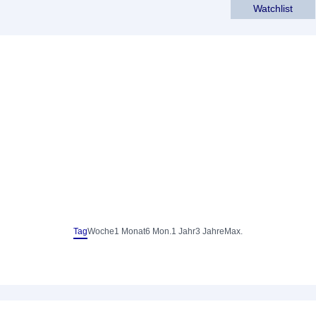
Watchlist
Tag
Woche
1 Monat
6 Mon.
1 Jahr
3 Jahre
Max.