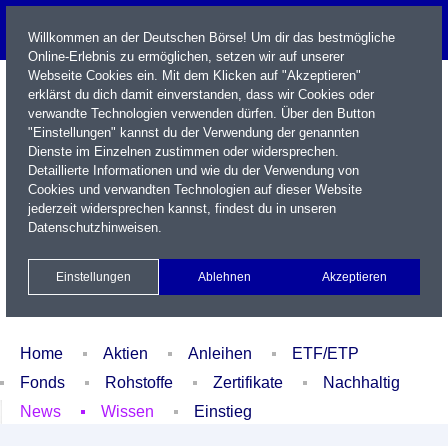
Willkommen an der Deutschen Börse! Um dir das bestmögliche
Online-Erlebnis zu ermöglichen, setzen wir auf unserer
Webseite Cookies ein. Mit dem Klicken auf "Akzeptieren"
erklärst du dich damit einverstanden, dass wir Cookies oder
verwandte Technologien verwenden dürfen. Über den Button
"Einstellungen" kannst du der Verwendung der genannten
Dienste im Einzelnen zustimmen oder widersprechen.
Detaillierte Informationen und wie du der Verwendung von
Cookies und verwandten Technologien auf dieser Website
Name / WKN / ISIN / Kürzel
jederzeit widersprechen kannst, findest du in unseren
Datenschutzhinweisen
.
Newsletter
Kontakt
English
Einstellungen
Ablehnen
Akzeptieren
Xetra Realtime
Watchlist
Portfolio
Login
Home
Aktien
Anleihen
ETF/ETP
Fonds
Rohstoffe
Zertifikate
Nachhaltig
News
Wissen
Einstieg