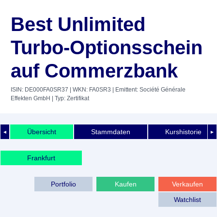
Best Unlimited
Turbo-Optionsschein
auf Commerzbank
ISIN: DE000FA0SR37
| WKN: FA0SR3
| Emittent: Société Générale
Effekten GmbH
| Typ: Zertifikat
Übersicht
Stammdaten
Kurshistorie
◄
►
Frankfurt
Portfolio
Kaufen
Verkaufen
Watchlist