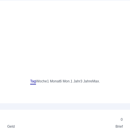
Tag
Woche
1 Monat
6 Mon.
1 Jahr
3 Jahre
Max.
0
Geld
Brief