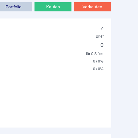
Portfolio
Kaufen
Verkaufen
0
Brief
0
für 0 Stück
0 / 0%
0 / 0%