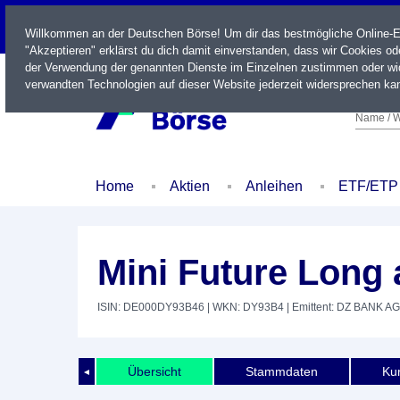
LIVE
Willkommen an der Deutschen Börse! Um dir das bestmögliche Online-Erl
"Akzeptieren" erklärst du dich damit einverstanden, dass wir Cookies o
der Verwendung der genannten Dienste im Einzelnen zustimmen oder wid
verwandten Technologien auf dieser Website jederzeit widersprechen kan
Name / W
Home
Aktien
Anleihen
ETF/ETP
Mini Future Long 
ISIN: DE000DY93B46
| WKN: DY93B4
| Emittent: DZ BANK AG
Übersicht
Stammdaten
Kur
◄