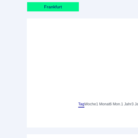
Frankfurt
Tag
Woche
1 Monat
6 Mon.
1 Jahr
3 J