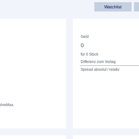
Watchlist
Geld
0
für 0 Stück
Differenz zum Vortag
Spread absolut / relativ
ahre
Max.