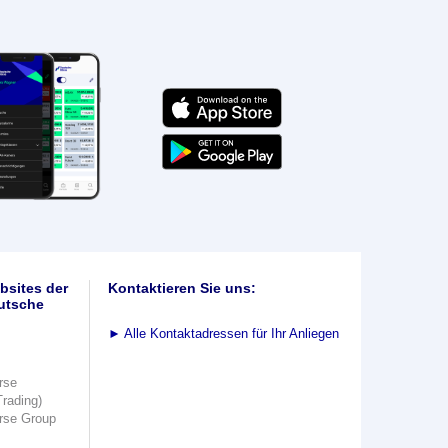
bsites der
Kontaktieren Sie uns:
utsche
►
Alle Kontaktadressen für Ihr Anliegen
rse
Trading)
rse Group