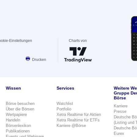
okie-Einstellungen
Charts von
Drucken
Wissen
Services
Weitere We
Gruppe De
Börse
Börse besuchen
Watchlist
Karriere
Über die Börsen
Portfolio
Presse
Wertpapiere
Xetra Realtime für Aktien
Deutsche Bö
Handeln
Xetra Realtime für ETFs
(Listing und 
Börsenlexikon
Karriere @Börse
Deutsche Bö
Publikationen
Eurex
Events und Webinare