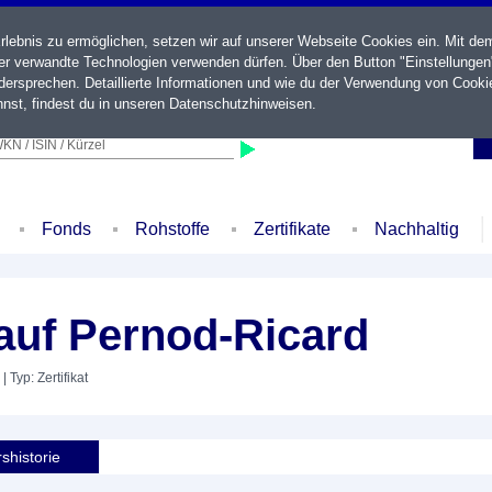
ebnis zu ermöglichen, setzen wir auf unserer Webseite Cookies ein. Mit de
der verwandte Technologien verwenden dürfen. Über den Button "Einstellungen
ersprechen. Detaillierte Informationen und wie du der Verwendung von Cooki
nst, findest du in unseren
Datenschutzhinweisen
.
KN / ISIN / Kürzel
Fonds
Rohstoffe
Zertifikate
Nachhaltig
auf Pernod-Ricard
| Typ: Zertifikat
shistorie