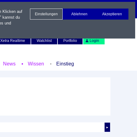
m Klicken auf
Einstellungen
Ablehnen
Akzeptieren
" kannst du
es und
Newsletter
Kontakt
English
Xetra Realtime
Watchlist
Portfolio
Login
News
Wissen
Einstieg
►