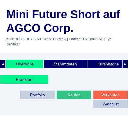
Mini Future Short auf
AGCO Corp.
ISIN: DE000DU789A0
| WKN: DU789A
| Emittent: DZ BANK AG
| Typ:
Zertifikat
Übersicht
Stammdaten
Kurshistorie
◄
►
Frankfurt
Portfolio
Kaufen
Verkaufen
Watchlist