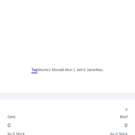
Tag
Woche
1 Monat
6 Mon.
1 Jahr
3 Jahre
Max.
0
Geld
Brief
0
0
für 0 Stück
für 0 Stück