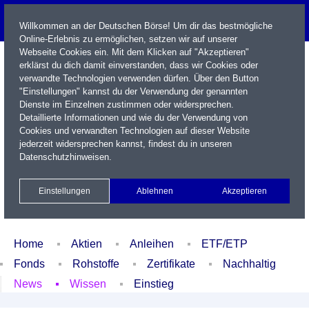
Willkommen an der Deutschen Börse! Um dir das bestmögliche
Online-Erlebnis zu ermöglichen, setzen wir auf unserer
Webseite Cookies ein. Mit dem Klicken auf "Akzeptieren"
erklärst du dich damit einverstanden, dass wir Cookies oder
verwandte Technologien verwenden dürfen. Über den Button
"Einstellungen" kannst du der Verwendung der genannten
Dienste im Einzelnen zustimmen oder widersprechen.
Detaillierte Informationen und wie du der Verwendung von
Cookies und verwandten Technologien auf dieser Website
Name / WKN / ISIN / Kürzel
jederzeit widersprechen kannst, findest du in unseren
Datenschutzhinweisen
.
Newsletter
Kontakt
English
Einstellungen
Ablehnen
Akzeptieren
Xetra Realtime
Watchlist
Portfolio
Login
Home
Aktien
Anleihen
ETF/ETP
Fonds
Rohstoffe
Zertifikate
Nachhaltig
News
Wissen
Einstieg