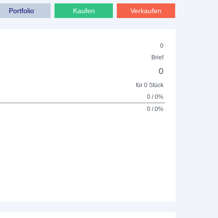
Portfolio
Kaufen
Verkaufen
0
Brief
0
für 0 Stück
0 / 0%
0 / 0%