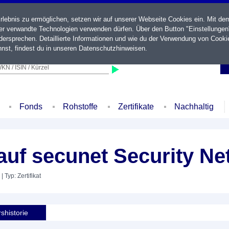
ebnis zu ermöglichen, setzen wir auf unserer Webseite Cookies ein. Mit de
der verwandte Technologien verwenden dürfen. Über den Button "Einstellungen
ersprechen. Detaillierte Informationen und wie du der Verwendung von Cooki
nst, findest du in unseren
Datenschutzhinweisen
.
KN / ISIN / Kürzel
Fonds
Rohstoffe
Zertifikate
Nachhaltig
auf secunet Security N
| Typ: Zertifikat
shistorie