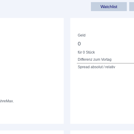
Watchlist
Geld
0
für 0 Stück
Differenz zum Vortag
Spread absolut / relativ
ahre
Max.