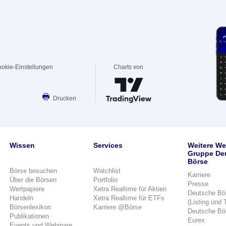
okie-Einstellungen
Charts von
Drucken
Wissen
Services
Weitere We
Gruppe De
Börse
Börse besuchen
Watchlist
Karriere
Über die Börsen
Portfolio
Presse
Wertpapiere
Xetra Realtime für Aktien
Deutsche Bö
Handeln
Xetra Realtime für ETFs
(Listing und 
Börsenlexikon
Karriere @Börse
Deutsche Bö
Publikationen
Eurex
Events und Webinare