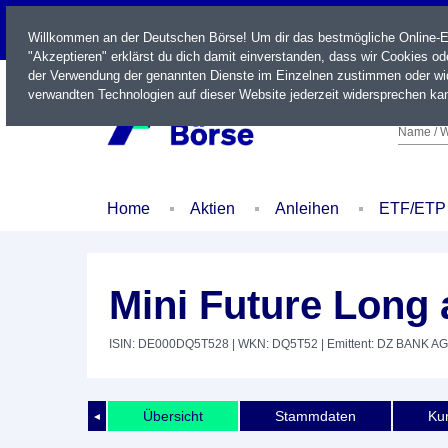
LIVE
Willkommen an der Deutschen Börse! Um dir das bestmögliche Online-Erl
"Akzeptieren" erklärst du dich damit einverstanden, dass wir Cookies o
der Verwendung der genannten Dienste im Einzelnen zustimmen oder wid
verwandten Technologien auf dieser Website jederzeit widersprechen kan
Name / W
Home
Aktien
Anleihen
ETF/ETP
Mini Future Long 
ISIN: DE000DQ5T528
| WKN: DQ5T52
| Emittent: DZ BANK AG
Übersicht
Stammdaten
Kur
◄