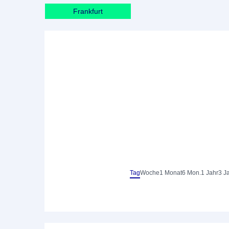
Frankfurt
Tag
Woche
1 Monat
6 Mon.
1 Jahr
3 J