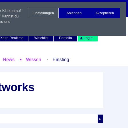
m Klicken auf
Einstellungen
Ablehnen
Akzeptieren
" kannst du
es und
Newsletter
Kontakt
English
Xetra Realtime
Watchlist
Portfolio
Login
News
Wissen
Einstieg
etworks
►