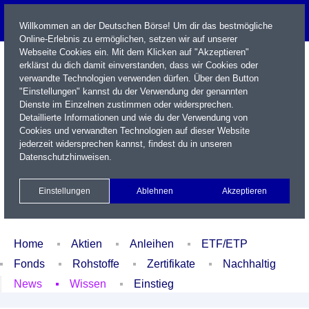
Willkommen an der Deutschen Börse! Um dir das bestmögliche
Online-Erlebnis zu ermöglichen, setzen wir auf unserer
Webseite Cookies ein. Mit dem Klicken auf "Akzeptieren"
erklärst du dich damit einverstanden, dass wir Cookies oder
verwandte Technologien verwenden dürfen. Über den Button
"Einstellungen" kannst du der Verwendung der genannten
Dienste im Einzelnen zustimmen oder widersprechen.
Detaillierte Informationen und wie du der Verwendung von
Cookies und verwandten Technologien auf dieser Website
Name / WKN / ISIN / Kürzel
jederzeit widersprechen kannst, findest du in unseren
Datenschutzhinweisen
.
Newsletter
Kontakt
English
Einstellungen
Ablehnen
Akzeptieren
Xetra Realtime
Watchlist
Portfolio
Login
Home
Aktien
Anleihen
ETF/ETP
Fonds
Rohstoffe
Zertifikate
Nachhaltig
News
Wissen
Einstieg