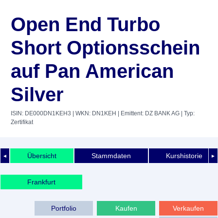
Open End Turbo
Short Optionsschein
auf Pan American
Silver
ISIN: DE000DN1KEH3
| WKN: DN1KEH
| Emittent: DZ BANK AG
| Typ:
Zertifikat
Übersicht
Stammdaten
Kurshistorie
◄
►
Frankfurt
Portfolio
Kaufen
Verkaufen