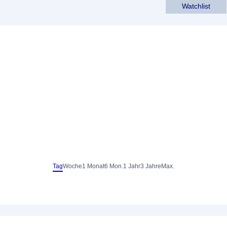
Watchlist
Tag
Woche
1 Monat
6 Mon.
1 Jahr
3 Jahre
Max.