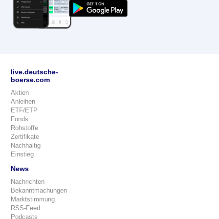
live.deutsche-
boerse.com
Aktien
Anleihen
ETF/ETP
Fonds
Rohstoffe
Zertifikate
Nachhaltig
Einstieg
News
Nachrichten
Bekanntmachungen
Marktstimmung
RSS-Feed
Podcasts