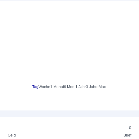
Tag
Woche
1 Monat
6 Mon.
1 Jahr
3 Jahre
Max.
0
Geld
Brief