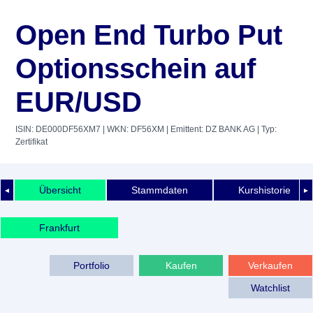
Open End Turbo Put
Optionsschein auf
EUR/USD
ISIN: DE000DF56XM7
| WKN: DF56XM
| Emittent: DZ BANK AG
| Typ:
Zertifikat
Übersicht
Stammdaten
Kurshistorie
◄
►
Frankfurt
Portfolio
Kaufen
Verkaufen
Watchlist