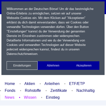
Willkommen an der Deutschen Börse! Um dir das bestmögliche
Online-Erlebnis zu ermöglichen, setzen wir auf unserer
Webseite Cookies ein. Mit dem Klicken auf "Akzeptieren"
erklärst du dich damit einverstanden, dass wir Cookies oder
verwandte Technologien verwenden dürfen. Über den Button
"Einstellungen" kannst du der Verwendung der genannten
Dienste im Einzelnen zustimmen oder widersprechen.
Detaillierte Informationen und wie du der Verwendung von
Cookies und verwandten Technologien auf dieser Website
Name / WKN / ISIN / Kürzel
jederzeit widersprechen kannst, findest du in unseren
Datenschutzhinweisen
.
Newsletter
Kontakt
English
Einstellungen
Ablehnen
Akzeptieren
Xetra Realtime
Watchlist
Portfolio
Login
Home
Aktien
Anleihen
ETF/ETP
Fonds
Rohstoffe
Zertifikate
Nachhaltig
News
Wissen
Einstieg