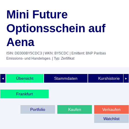
Mini Future
Optionsschein auf
Aena
ISIN: DE000BY5CDC3
| WKN: BY5CDC
| Emittent: BNP Paribas
Emissions- und Handelsges.
| Typ: Zertifikat
Übersicht
Stammdaten
Kurshistorie
◄
►
Frankfurt
Portfolio
Kaufen
Verkaufen
Watchlist