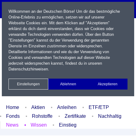
Willkommen an der Deutschen Börse! Um dir das bestmögliche
Online-Erlebnis zu ermöglichen, setzen wir auf unserer
Webseite Cookies ein. Mit dem Klicken auf "Akzeptieren"
erklärst du dich damit einverstanden, dass wir Cookies oder
verwandte Technologien verwenden dürfen. Über den Button
"Einstellungen" kannst du der Verwendung der genannten
Dienste im Einzelnen zustimmen oder widersprechen.
Detaillierte Informationen und wie du der Verwendung von
Cookies und verwandten Technologien auf dieser Website
Name / WKN / ISIN / Kürzel
jederzeit widersprechen kannst, findest du in unseren
Datenschutzhinweisen
.
Newsletter
Kontakt
English
Einstellungen
Ablehnen
Akzeptieren
Xetra Realtime
Watchlist
Portfolio
Login
Home
Aktien
Anleihen
ETF/ETP
Fonds
Rohstoffe
Zertifikate
Nachhaltig
News
Wissen
Einstieg