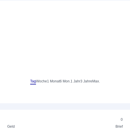
Tag
Woche
1 Monat
6 Mon.
1 Jahr
3 Jahre
Max.
0
Geld
Brief