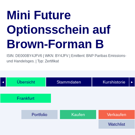
Mini Future
Optionsschein auf
Brown-Forman B
ISIN: DE000BY4JFV6
| WKN: BY4JFV
| Emittent: BNP Paribas Emissions-
und Handelsges.
| Typ: Zertifikat
Übersicht
Stammdaten
Kurshistorie
◄
►
Frankfurt
Portfolio
Kaufen
Verkaufen
Watchlist