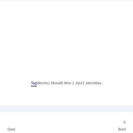
Tag
Woche
1 Monat
6 Mon.
1 Jahr
3 Jahre
Max.
0
Geld
Brief