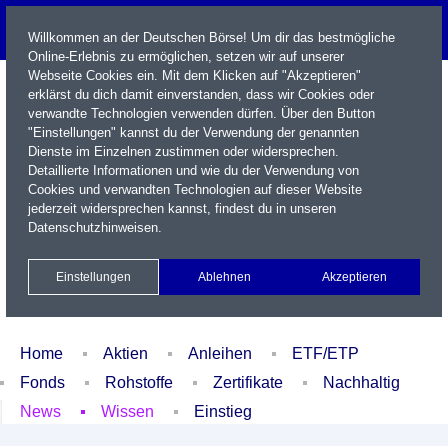
Willkommen an der Deutschen Börse! Um dir das bestmögliche
Online-Erlebnis zu ermöglichen, setzen wir auf unserer
Webseite Cookies ein. Mit dem Klicken auf "Akzeptieren"
erklärst du dich damit einverstanden, dass wir Cookies oder
verwandte Technologien verwenden dürfen. Über den Button
"Einstellungen" kannst du der Verwendung der genannten
Dienste im Einzelnen zustimmen oder widersprechen.
Detaillierte Informationen und wie du der Verwendung von
Cookies und verwandten Technologien auf dieser Website
Name / WKN / ISIN / Kürzel
jederzeit widersprechen kannst, findest du in unseren
Datenschutzhinweisen
.
Newsletter
Kontakt
English
Einstellungen
Ablehnen
Akzeptieren
Xetra Realtime
Watchlist
Portfolio
Login
Home
Aktien
Anleihen
ETF/ETP
Fonds
Rohstoffe
Zertifikate
Nachhaltig
News
Wissen
Einstieg