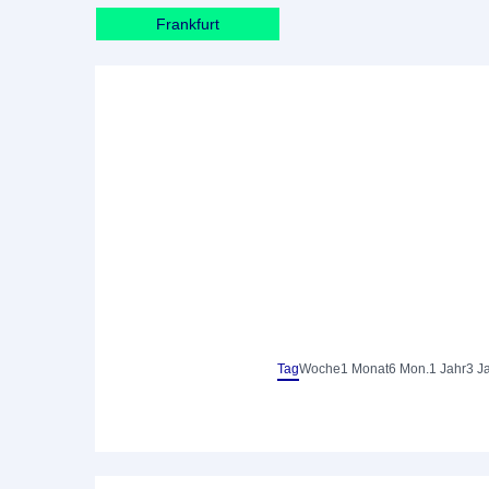
Frankfurt
Tag
Woche
1 Monat
6 Mon.
1 Jahr
3 J