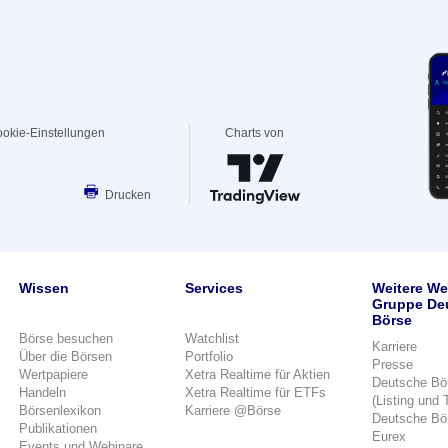
okie-Einstellungen
Charts von
Drucken
Wissen
Services
Weitere We
Gruppe De
Börse
Börse besuchen
Watchlist
Karriere
Über die Börsen
Portfolio
Presse
Wertpapiere
Xetra Realtime für Aktien
Deutsche Bö
Handeln
Xetra Realtime für ETFs
(Listing und 
Börsenlexikon
Karriere @Börse
Deutsche Bö
Publikationen
Eurex
Events und Webinare