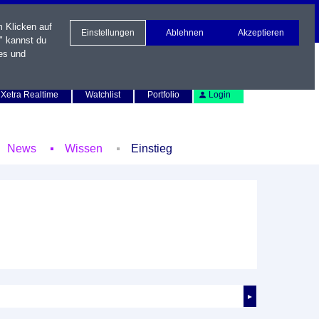
m Klicken auf
Einstellungen
Ablehnen
Akzeptieren
" kannst du
es und
Newsletter
Kontakt
English
Xetra Realtime
Watchlist
Portfolio
Login
News
Wissen
Einstieg
►