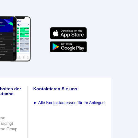
bsites der
Kontaktieren Sie uns:
utsche
►
Alle Kontaktadressen für Ihr Anliegen
rse
Trading)
rse Group