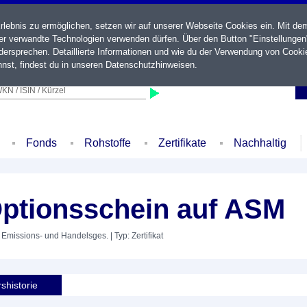
ebnis zu ermöglichen, setzen wir auf unserer Webseite Cookies ein. Mit de
der verwandte Technologien verwenden dürfen. Über den Button "Einstellungen
ersprechen. Detaillierte Informationen und wie du der Verwendung von Cooki
nst, findest du in unseren
Datenschutzhinweisen
.
KN / ISIN / Kürzel
Fonds
Rohstoffe
Zertifikate
Nachhaltig
Optionsschein auf ASM
s Emissions- und Handelsges.
| Typ: Zertifikat
shistorie