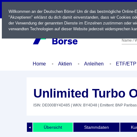
LIVE
Willkommen an der Deutschen Börse! Um dir das bestmögliche Online-Erl
"Akzeptieren" erklärst du dich damit einverstanden, dass wir Cookies o
der Verwendung der genannten Dienste im Einzelnen zustimmen oder wid
verwandten Technologien auf dieser Website jederzeit widersprechen kan
Name / W
Home
Aktien
Anleihen
ETF/ETP
Unlimited Turbo 
ISIN: DE000BY4D485
| WKN: BY4D48
| Emittent: BNP Pariba
Übersicht
Stammdaten
Kur
◄