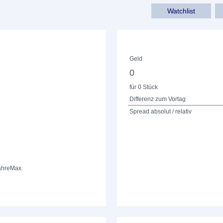
Watchlist
Geld
0
für 0 Stück
Differenz zum Vortag
Spread absolut / relativ
ahre
Max.