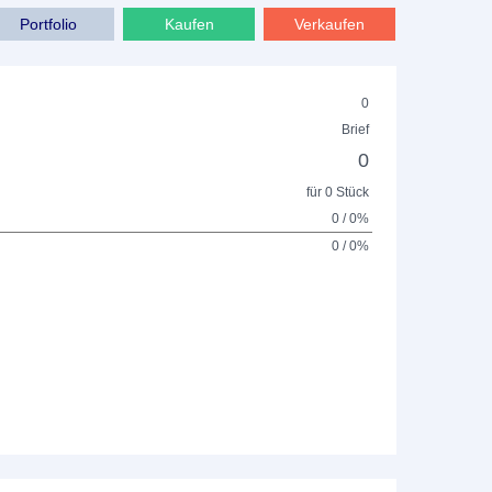
Portfolio
Kaufen
Verkaufen
0
Brief
0
für 0 Stück
0 / 0%
0 / 0%