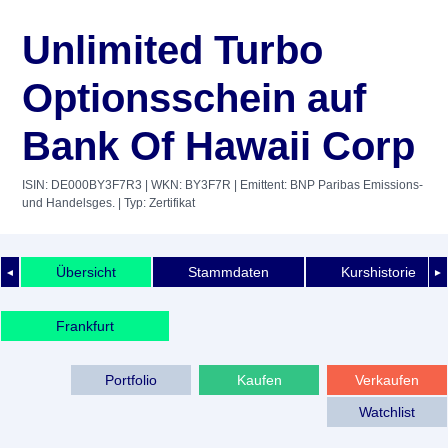
Unlimited Turbo
Optionsschein auf
Bank Of Hawaii Corp
ISIN: DE000BY3F7R3
| WKN: BY3F7R
| Emittent: BNP Paribas Emissions-
und Handelsges.
| Typ: Zertifikat
Übersicht
Stammdaten
Kurshistorie
◄
►
Frankfurt
Portfolio
Kaufen
Verkaufen
Watchlist