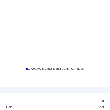
Tag
Woche
1 Monat
6 Mon.
1 Jahr
3 Jahre
Max.
0
Geld
Brief