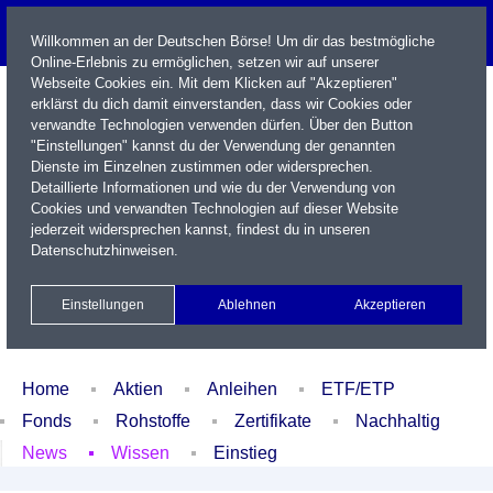
Willkommen an der Deutschen Börse! Um dir das bestmögliche
Online-Erlebnis zu ermöglichen, setzen wir auf unserer
Webseite Cookies ein. Mit dem Klicken auf "Akzeptieren"
erklärst du dich damit einverstanden, dass wir Cookies oder
verwandte Technologien verwenden dürfen. Über den Button
"Einstellungen" kannst du der Verwendung der genannten
Dienste im Einzelnen zustimmen oder widersprechen.
Detaillierte Informationen und wie du der Verwendung von
Cookies und verwandten Technologien auf dieser Website
Name / WKN / ISIN / Kürzel
jederzeit widersprechen kannst, findest du in unseren
Datenschutzhinweisen
.
Newsletter
Kontakt
English
Einstellungen
Ablehnen
Akzeptieren
Xetra Realtime
Watchlist
Portfolio
Login
Home
Aktien
Anleihen
ETF/ETP
Fonds
Rohstoffe
Zertifikate
Nachhaltig
News
Wissen
Einstieg