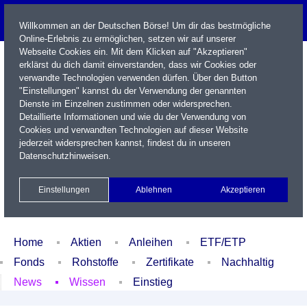
Willkommen an der Deutschen Börse! Um dir das bestmögliche
Online-Erlebnis zu ermöglichen, setzen wir auf unserer
Webseite Cookies ein. Mit dem Klicken auf "Akzeptieren"
erklärst du dich damit einverstanden, dass wir Cookies oder
verwandte Technologien verwenden dürfen. Über den Button
"Einstellungen" kannst du der Verwendung der genannten
Dienste im Einzelnen zustimmen oder widersprechen.
Detaillierte Informationen und wie du der Verwendung von
Cookies und verwandten Technologien auf dieser Website
Name / WKN / ISIN / Kürzel
jederzeit widersprechen kannst, findest du in unseren
Datenschutzhinweisen
.
Newsletter
Kontakt
English
Einstellungen
Ablehnen
Akzeptieren
Xetra Realtime
Watchlist
Portfolio
Login
Home
Aktien
Anleihen
ETF/ETP
Fonds
Rohstoffe
Zertifikate
Nachhaltig
News
Wissen
Einstieg