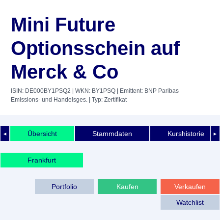
Mini Future
Optionsschein auf
Merck & Co
ISIN: DE000BY1PSQ2
| WKN: BY1PSQ
| Emittent: BNP Paribas
Emissions- und Handelsges.
| Typ: Zertifikat
Übersicht
Stammdaten
Kurshistorie
◄
►
Frankfurt
Portfolio
Kaufen
Verkaufen
Watchlist