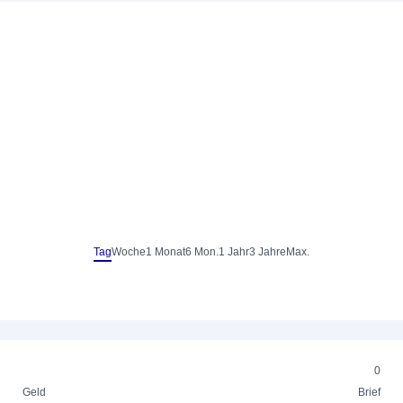
Tag
Woche
1 Monat
6 Mon.
1 Jahr
3 Jahre
Max.
0
Geld
Brief