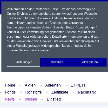
Willkommen an der Deutschen Börse! Um dir das bestmögliche
Online-Erlebnis zu ermöglichen, setzen wir auf unserer Webseite
Cookies ein. Mit dem Klicken auf "Akzeptieren" erklärst du dich
damit einverstanden, dass wir Cookies oder verwandte
Technologien verwenden dürfen. Über den Button "Einstellungen"
kannst du der Verwendung der genannten Dienste im Einzelnen
zustimmen oder widersprechen. Detaillierte Informationen und wie
du der Verwendung von Cookies und verwandten Technologien auf
dieser Website jederzeit widersprechen kannst, findest du in
Name / WKN / ISIN / Kürzel
unseren
Datenschutzhinweisen
.
Newsletter
Kontakt
English
Einstellungen
Ablehnen
Akzeptieren
Xetra Realtime
Watchlist
Portfolio
Login
Home
Aktien
Anleihen
ETF/ETP
Fonds
Rohstoffe
Zertifikate
Nachhaltig
News
Wissen
Einstieg