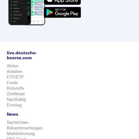
live.deutsche-
boerse.com
Aktien
Anleihen
ETF/ETP
Fonds
Rohstoffe
Zertifikate
Nachhaltig
Einstieg
News
Nachrichten
Bekanntmachungen
Marktstimmung