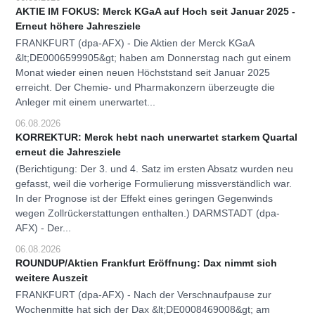
AKTIE IM FOKUS: Merck KGaA auf Hoch seit Januar 2025 -
Erneut höhere Jahresziele
FRANKFURT (dpa-AFX) - Die Aktien der Merck KGaA
&lt;DE0006599905&gt; haben am Donnerstag nach gut einem
Monat wieder einen neuen Höchststand seit Januar 2025
erreicht. Der Chemie- und Pharmakonzern überzeugte die
Anleger mit einem unerwartet...
06.08.2026
KORREKTUR: Merck hebt nach unerwartet starkem Quartal
erneut die Jahresziele
(Berichtigung: Der 3. und 4. Satz im ersten Absatz wurden neu
gefasst, weil die vorherige Formulierung missverständlich war.
In der Prognose ist der Effekt eines geringen Gegenwinds
wegen Zollrückerstattungen enthalten.) DARMSTADT (dpa-
AFX) - Der...
06.08.2026
ROUNDUP/Aktien Frankfurt Eröffnung: Dax nimmt sich
weitere Auszeit
FRANKFURT (dpa-AFX) - Nach der Verschnaufpause zur
Wochenmitte hat sich der Dax &lt;DE0008469008&gt; am