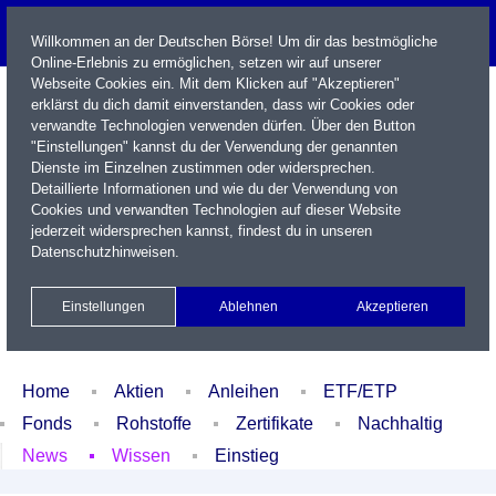
Willkommen an der Deutschen Börse! Um dir das bestmögliche
Online-Erlebnis zu ermöglichen, setzen wir auf unserer
Webseite Cookies ein. Mit dem Klicken auf "Akzeptieren"
erklärst du dich damit einverstanden, dass wir Cookies oder
verwandte Technologien verwenden dürfen. Über den Button
"Einstellungen" kannst du der Verwendung der genannten
Dienste im Einzelnen zustimmen oder widersprechen.
Detaillierte Informationen und wie du der Verwendung von
Cookies und verwandten Technologien auf dieser Website
Name / WKN / ISIN / Kürzel
jederzeit widersprechen kannst, findest du in unseren
Datenschutzhinweisen
.
Newsletter
Kontakt
English
Einstellungen
Ablehnen
Akzeptieren
Xetra Realtime
Watchlist
Portfolio
Login
Home
Aktien
Anleihen
ETF/ETP
Fonds
Rohstoffe
Zertifikate
Nachhaltig
News
Wissen
Einstieg