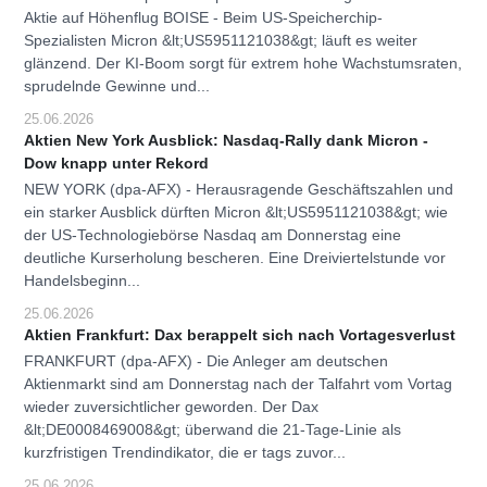
Aktie auf Höhenflug BOISE - Beim US-Speicherchip-
Spezialisten Micron &lt;US5951121038&gt; läuft es weiter
glänzend. Der KI-Boom sorgt für extrem hohe Wachstumsraten,
sprudelnde Gewinne und...
25.06.2026
Aktien New York Ausblick: Nasdaq-Rally dank Micron -
Dow knapp unter Rekord
NEW YORK (dpa-AFX) - Herausragende Geschäftszahlen und
ein starker Ausblick dürften Micron &lt;US5951121038&gt; wie
der US-Technologiebörse Nasdaq am Donnerstag eine
deutliche Kurserholung bescheren. Eine Dreiviertelstunde vor
Handelsbeginn...
25.06.2026
Aktien Frankfurt: Dax berappelt sich nach Vortagesverlust
FRANKFURT (dpa-AFX) - Die Anleger am deutschen
Aktienmarkt sind am Donnerstag nach der Talfahrt vom Vortag
wieder zuversichtlicher geworden. Der Dax
&lt;DE0008469008&gt; überwand die 21-Tage-Linie als
kurzfristigen Trendindikator, die er tags zuvor...
25.06.2026