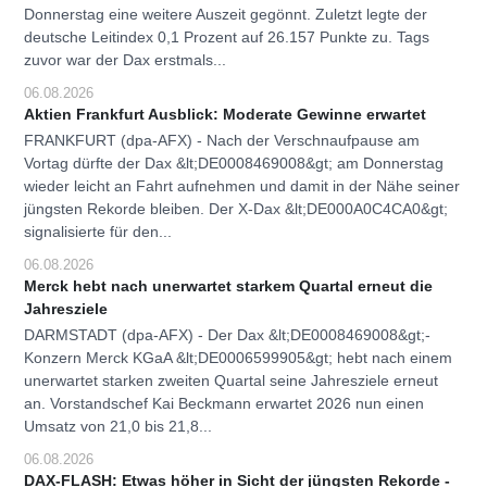
Donnerstag eine weitere Auszeit gegönnt. Zuletzt legte der
deutsche Leitindex 0,1 Prozent auf 26.157 Punkte zu. Tags
zuvor war der Dax erstmals...
06.08.2026
Aktien Frankfurt Ausblick: Moderate Gewinne erwartet
FRANKFURT (dpa-AFX) - Nach der Verschnaufpause am
Vortag dürfte der Dax &lt;DE0008469008&gt; am Donnerstag
wieder leicht an Fahrt aufnehmen und damit in der Nähe seiner
jüngsten Rekorde bleiben. Der X-Dax &lt;DE000A0C4CA0&gt;
signalisierte für den...
06.08.2026
Merck hebt nach unerwartet starkem Quartal erneut die
Jahresziele
DARMSTADT (dpa-AFX) - Der Dax &lt;DE0008469008&gt;-
Konzern Merck KGaA &lt;DE0006599905&gt; hebt nach einem
unerwartet starken zweiten Quartal seine Jahresziele erneut
an. Vorstandschef Kai Beckmann erwartet 2026 nun einen
Umsatz von 21,0 bis 21,8...
06.08.2026
DAX-FLASH: Etwas höher in Sicht der jüngsten Rekorde -