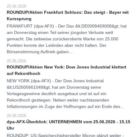
25.06.2026
ROUNDUP/Aktien Frankfurt Schluss: Dax steigt - Bayer mit
Kurssprung
FRANKFURT (dpa-AFX) - Der Dax &lt;DE0008469008&gt; hat
am Donnerstag einen Teil seiner jüngsten Verluste wett
gemacht. Die zeitweise zurückeroberte Marke von 25.000
Punkten konnte der Leitindex aber nicht halten. Der
Börsenstimmung Auftrieb gaben...
25.06.2026
ROUNDUP/Aktien New York: Dow Jones Industrial klettert
auf Rekordhoch
NEW YORK (dpa-AFX) - Der Dow Jones Industrial
&lt;US2605661048&gt; hat am Donnerstag seine
Vortagesgewinne deutlich ausgebaut und ist auf ein
Rekordhoch gestiegen. Neben weiter nachlassenden
Inflationssorgen im Zuge der Hoffnungen auf ein Ende des...
25.06.2026
dpa-AFX-Überblick: UNTERNEHMEN vom 25.06.2026 - 15.15
Uhr
ROUNDUP: US-Speicherchiphersteller Micron glänzt weiter -