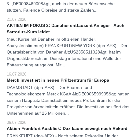
&lt;DE0008469008&gt; auch in der neuen Börsenwoche
stützen. Fallende Ölpreise und starke Zahlen...
21.07.2026
AKTIEN IM FOKUS 2: Danaher enttäuscht Anleger - Auch
Sartorius-Kurs leidet
(neu: Kurse mit Danaher im offiziellen Handel,
Analystenstimmen) FRANKFURT/NEW YORK (dpa-AFX) - Der
Quartalsbericht von Danaher &lt;US2358511028&gt; hat im
Diagnostikbereich am Dienstag international eine Welle der
Enttäuschung ausgelöst. Mit...
16.07.2026
Merck investiert in neues Prüfzentrum für Europa
DARMSTADT (dpa-AFX) - Der Pharma- und
Technologiekonzern Merck KGaA &lt;DE0006599905&gt; hat an
seinem Hauptsitz Darmstadt ein neues Prüfzentrum für die
Freigabe von Arzneimitteln eröffnet. Die Investition beziffert das
Unternehmen auf 25 Millionen...
06.07.2026
Aktien Frankfurt Ausblick: Dax kaum bewegt nach Rekord
FRANKFURT (dpa-AFX) - Nach seinem Rekordlauf in der