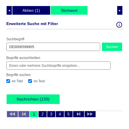
Aktien (1)
Stichwort
◄
►
Erweiterte Suche mit Filter
Suchbegriff
Suchen
Begriffe ausschließen
Begriffe suchen
im Titel
im Text
Nachrichten (133)
1
2
3
4
5