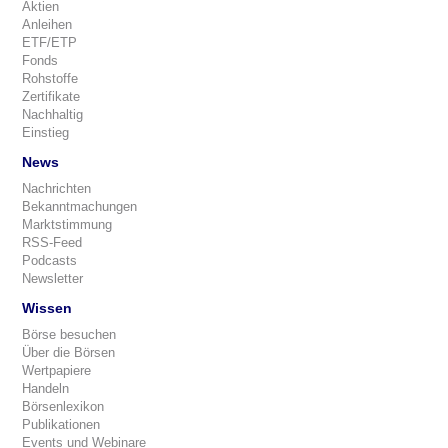
Aktien
Anleihen
ETF/ETP
Fonds
Rohstoffe
Zertifikate
Nachhaltig
Einstieg
News
Nachrichten
Bekanntmachungen
Marktstimmung
RSS-Feed
Podcasts
Newsletter
Wissen
Börse besuchen
Über die Börsen
Wertpapiere
Handeln
Börsenlexikon
Publikationen
Events und Webinare