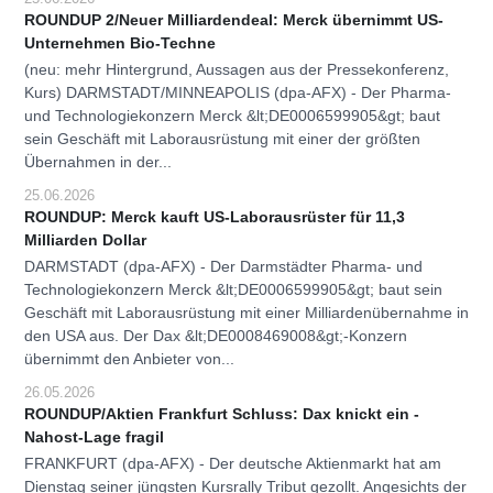
ROUNDUP 2/Neuer Milliardendeal: Merck übernimmt US-
Unternehmen Bio-Techne
(neu: mehr Hintergrund, Aussagen aus der Pressekonferenz,
Kurs) DARMSTADT/MINNEAPOLIS (dpa-AFX) - Der Pharma-
und Technologiekonzern Merck &lt;DE0006599905&gt; baut
sein Geschäft mit Laborausrüstung mit einer der größten
Übernahmen in der...
25.06.2026
ROUNDUP: Merck kauft US-Laborausrüster für 11,3
Milliarden Dollar
DARMSTADT (dpa-AFX) - Der Darmstädter Pharma- und
Technologiekonzern Merck &lt;DE0006599905&gt; baut sein
Geschäft mit Laborausrüstung mit einer Milliardenübernahme in
den USA aus. Der Dax &lt;DE0008469008&gt;-Konzern
übernimmt den Anbieter von...
26.05.2026
ROUNDUP/Aktien Frankfurt Schluss: Dax knickt ein -
Nahost-Lage fragil
FRANKFURT (dpa-AFX) - Der deutsche Aktienmarkt hat am
Dienstag seiner jüngsten Kursrally Tribut gezollt. Angesichts der