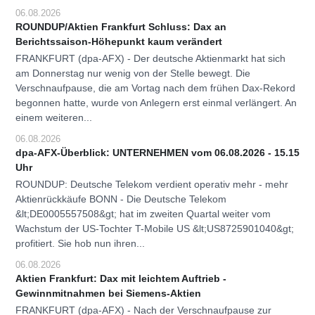
06.08.2026
ROUNDUP/Aktien Frankfurt Schluss: Dax an
Berichtssaison-Höhepunkt kaum verändert
FRANKFURT (dpa-AFX) - Der deutsche Aktienmarkt hat sich
am Donnerstag nur wenig von der Stelle bewegt. Die
Verschnaufpause, die am Vortag nach dem frühen Dax-Rekord
begonnen hatte, wurde von Anlegern erst einmal verlängert. An
einem weiteren...
06.08.2026
dpa-AFX-Überblick: UNTERNEHMEN vom 06.08.2026 - 15.15
Uhr
ROUNDUP: Deutsche Telekom verdient operativ mehr - mehr
Aktienrückkäufe BONN - Die Deutsche Telekom
&lt;DE0005557508&gt; hat im zweiten Quartal weiter vom
Wachstum der US-Tochter T-Mobile US &lt;US8725901040&gt;
profitiert. Sie hob nun ihren...
06.08.2026
Aktien Frankfurt: Dax mit leichtem Auftrieb -
Gewinnmitnahmen bei Siemens-Aktien
FRANKFURT (dpa-AFX) - Nach der Verschnaufpause zur