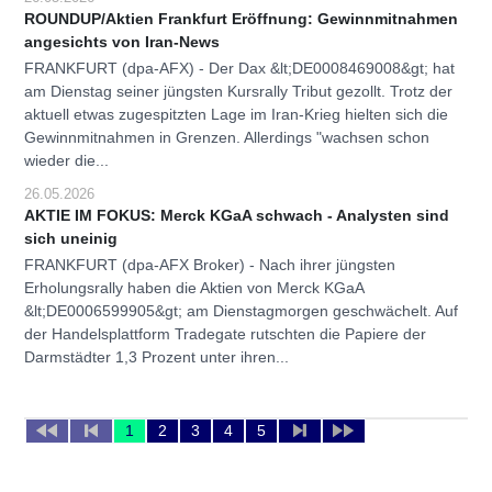
ROUNDUP/Aktien Frankfurt Eröffnung: Gewinnmitnahmen
angesichts von Iran-News
FRANKFURT (dpa-AFX) - Der Dax &lt;DE0008469008&gt; hat
am Dienstag seiner jüngsten Kursrally Tribut gezollt. Trotz der
aktuell etwas zugespitzten Lage im Iran-Krieg hielten sich die
Gewinnmitnahmen in Grenzen. Allerdings "wachsen schon
wieder die...
26.05.2026
AKTIE IM FOKUS: Merck KGaA schwach - Analysten sind
sich uneinig
FRANKFURT (dpa-AFX Broker) - Nach ihrer jüngsten
Erholungsrally haben die Aktien von Merck KGaA
&lt;DE0006599905&gt; am Dienstagmorgen geschwächelt. Auf
der Handelsplattform Tradegate rutschten die Papiere der
Darmstädter 1,3 Prozent unter ihren...
1
2
3
4
5