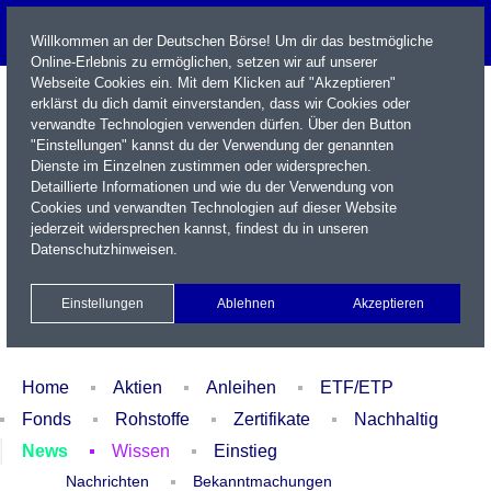
Willkommen an der Deutschen Börse! Um dir das bestmögliche
Online-Erlebnis zu ermöglichen, setzen wir auf unserer
Webseite Cookies ein. Mit dem Klicken auf "Akzeptieren"
erklärst du dich damit einverstanden, dass wir Cookies oder
verwandte Technologien verwenden dürfen. Über den Button
"Einstellungen" kannst du der Verwendung der genannten
Dienste im Einzelnen zustimmen oder widersprechen.
Detaillierte Informationen und wie du der Verwendung von
Cookies und verwandten Technologien auf dieser Website
Name / WKN / ISIN / Kürzel
jederzeit widersprechen kannst, findest du in unseren
Datenschutzhinweisen
.
Newsletter
Kontakt
English
Einstellungen
Ablehnen
Akzeptieren
Xetra Realtime
Watchlist
Portfolio
Login
Home
Aktien
Anleihen
ETF/ETP
Fonds
Rohstoffe
Zertifikate
Nachhaltig
News
Wissen
Einstieg
Nachrichten
Bekanntmachungen