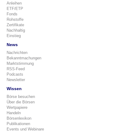
Anleihen
ETF/ETP
Fonds
Rohstoffe
Zertifikate
Nachhaltig
Einstieg
News
Nachrichten
Bekanntmachungen
Marktstimmung
RSS-Feed
Podcasts
Newsletter
Wissen
Börse besuchen
Über die Börsen
Wertpapiere
Handeln
Börsenlexikon
Publikationen
Events und Webinare