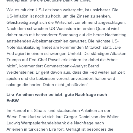
eingepreist, wie die Deutsche Bank berichtet.
Wie es mit den US-Leitzinsen weitergeht, ist unsicherer. Die
US-Inflation ist noch zu hoch, um die Zinsen zu senken.
Gleichzeitig zeigt sich die Wirtschaft zunehmend angeschlagen.
Nach dem schwachen US-Wachstum im ersten Quartal wird
daher auch mit besonderer Spannung auf die heute Nachmittag
anstehenden Arbeitsmarktzahlen gewartet. Die nächste US-
Notenbanksitzung findet am kommenden Mittwoch statt. „Die
Fed agiert in einem schwierigen Umfeld. Die ständigen Attacken
Trumps auf Fed-Chef Powell erleichtern ihr dabei die Arbeit
nicht“, kommentiert Commerzbank-Analyst Bernd
Weidensteiner. Er geht davon aus, dass die Fed weiter auf Zeit
spielen und die Leitzinsen vorerst unverändert halten wird –
solange die harten Daten nicht „abstürzten“.
Lira-Anleihen weiter beliebt, gute Nachfrage nach
EnBW
Im Handel mit Staats- und staatsnahen Anleihen an der
Börse Frankfurt setzt sich laut Gregor Daniel von der Walter
Ludwig Wertpapierhandelsbank die Nachfrage nach
Anleihen in türkischen Lira fort. Gefragt ist besonders die