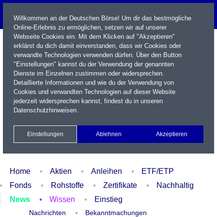
Willkommen an der Deutschen Börse! Um dir das bestmögliche
Online-Erlebnis zu ermöglichen, setzen wir auf unserer
Webseite Cookies ein. Mit dem Klicken auf "Akzeptieren"
erklärst du dich damit einverstanden, dass wir Cookies oder
verwandte Technologien verwenden dürfen. Über den Button
"Einstellungen" kannst du der Verwendung der genannten
Dienste im Einzelnen zustimmen oder widersprechen.
Detaillierte Informationen und wie du der Verwendung von
Cookies und verwandten Technologien auf dieser Website
Name / WKN / ISIN / Kürzel
jederzeit widersprechen kannst, findest du in unseren
Datenschutzhinweisen
.
Newsletter
Kontakt
English
Einstellungen
Ablehnen
Akzeptieren
Xetra Realtime
Watchlist
Portfolio
Login
Home
Aktien
Anleihen
ETF/ETP
Fonds
Rohstoffe
Zertifikate
Nachhaltig
News
Wissen
Einstieg
Nachrichten
Bekanntmachungen