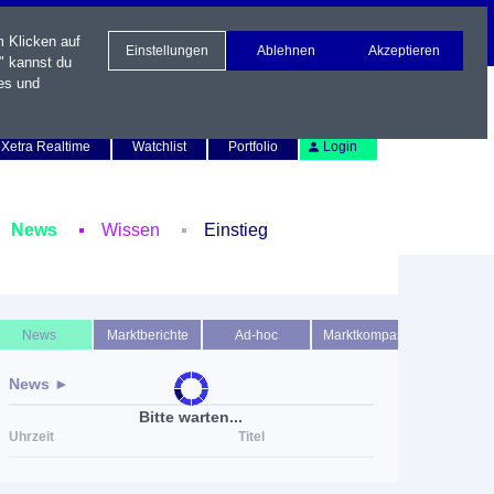
m Klicken auf
Einstellungen
Ablehnen
Akzeptieren
" kannst du
es und
Newsletter
Kontakt
English
Xetra Realtime
Watchlist
Portfolio
Login
News
Wissen
Einstieg
News
Marktberichte
Ad-hoc
Marktkompass
News ►
Bitte warten...
Uhrzeit
Titel