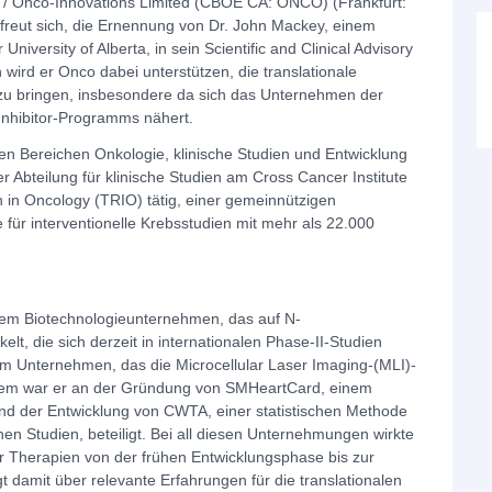
 / Onco-Innovations Limited (CBOE CA: ONCO) (Frankfurt:
eut sich, die Ernennung von Dr. John Mackey, einem
niversity of Alberta, in sein Scientific and Clinical Advisory
ird er Onco dabei unterstützen, die translationale
 zu bringen, insbesondere da sich das Unternehmen der
Inhibitor-Programms nähert.
en Bereichen Onkologie, klinische Studien und Entwicklung
 Abteilung für klinische Studien am Cross Cancer Institute
h in Oncology (TRIO) tätig, einer gemeinnützigen
für interventionelle Krebsstudien mit mehr als 22.000
inem Biotechnologieunternehmen, das auf N-
lt, die sich derzeit in internationalen Phase-II-Studien
em Unternehmen, das die Microcellular Laser Imaging-(MLI)-
Zudem war er an der Gründung von SMHeartCard, einem
nd der Entwicklung von CWTA, einer statistischen Methode
en Studien, beteiligt. Bei all diesen Unternehmungen wirkte
er Therapien von der frühen Entwicklungsphase bis zur
 damit über relevante Erfahrungen für die translationalen