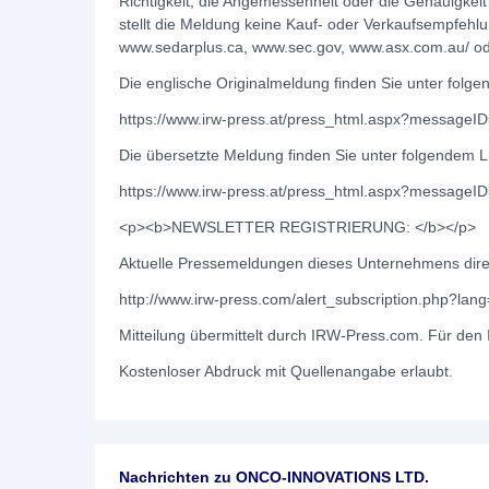
Richtigkeit, die Angemessenheit oder die Genauigke
stellt die Meldung keine Kauf- oder Verkaufsempfehlu
www.sedarplus.ca, www.sec.gov, www.asx.com.au/ od
Die englische Originalmeldung finden Sie unter folge
https://www.irw-press.at/press_html.aspx?messageI
Die übersetzte Meldung finden Sie unter folgendem L
https://www.irw-press.at/press_html.aspx?messageI
<p><b>NEWSLETTER REGISTRIERUNG: </b></p>
Aktuelle Pressemeldungen dieses Unternehmens direkt
http://www.irw-press.com/alert_subscription.php?l
Mitteilung übermittelt durch IRW-Press.com. Für den I
Kostenloser Abdruck mit Quellenangabe erlaubt.
Nachrichten zu
ONCO-INNOVATIONS LTD.