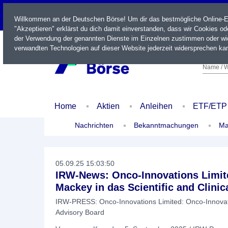
LIVE
Willkommen an der Deutschen Börse! Um dir das bestmögliche Online-Erl
"Akzeptieren" erklärst du dich damit einverstanden, dass wir Cookies o
der Verwendung der genannten Dienste im Einzelnen zustimmen oder wid
verwandten Technologien auf dieser Website jederzeit widersprechen kan
Name / W
Home
Aktien
Anleihen
ETF/ETP
Nachrichten
Bekanntmachungen
Ma
05.09.25 15:03:50
IRW-News: Onco-Innovations Limite
Mackey in das Scientific and Clini
IRW-PRESS: Onco-Innovations Limited: Onco-Innovatio
Advisory Board