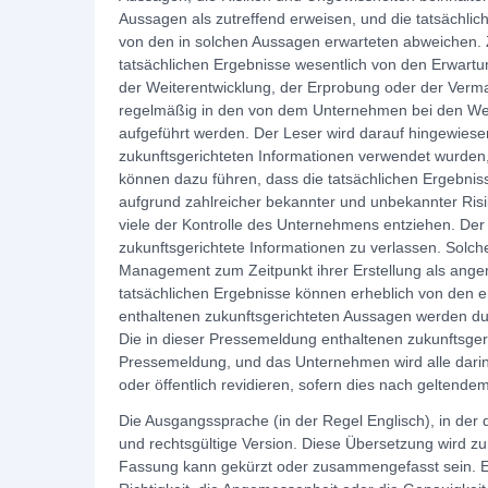
Aussagen als zutreffend erweisen, und die tatsächli
von den in solchen Aussagen erwarteten abweichen. 
tatsächlichen Ergebnisse wesentlich von den Erwar
der Weiterentwicklung, der Erprobung oder der Verma
regelmäßig in den von dem Unternehmen bei den Wer
aufgeführt werden. Der Leser wird darauf hingewiesen
zukunftsgerichteten Informationen verwendet wurden
können dazu führen, dass die tatsächlichen Ergebni
aufgrund zahlreicher bekannter und unbekannter Ris
viele der Kontrolle des Unternehmens entziehen. Der 
zukunftsgerichtete Informationen zu verlassen. Solc
Management zum Zeitpunkt ihrer Erstellung als angem
tatsächlichen Ergebnisse können erheblich von den 
enthaltenen zukunftsgerichteten Aussagen werden dur
Die in dieser Pressemeldung enthaltenen zukunftsge
Pressemeldung, und das Unternehmen wird alle darin
oder öffentlich revidieren, sofern dies nach geltendem 
Die Ausgangssprache (in der Regel Englisch), in der der O
und rechtsgültige Version. Diese Übersetzung wird zu
Fassung kann gekürzt oder zusammengefasst sein. Es 