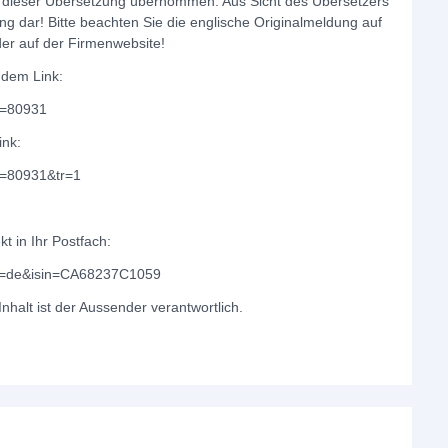
it dieser Übersetzung übernommen. Aus Sicht des Übersetzers
ng dar! Bitte beachten Sie die englische Originalmeldung auf
er auf der Firmenwebsite!
ndem Link:
D=80931
ink:
D=80931&tr=1
 in Ihr Postfach:
ang=de&isin=CA68237C1059
nhalt ist der Aussender verantwortlich.