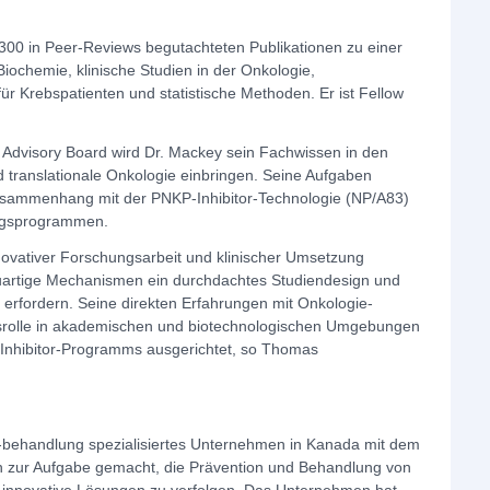
 300 in Peer-Reviews begutachteten Publikationen zu einer
ochemie, klinische Studien in der Onkologie,
 für Krebspatienten und statistische Methoden. Er ist Fellow
cal Advisory Board wird Dr. Mackey sein Fachwissen in den
d translationale Onkologie einbringen. Seine Aufgaben
Zusammenhang mit der PNKP-Inhibitor-Technologie (NP/A83)
ngsprogrammen.
nnovativer Forschungsarbeit und klinischer Umsetzung
uartige Mechanismen ein durchdachtes Studiendesign und
 erfordern. Seine direkten Erfahrungen mit Onkologie-
srolle in akademischen und biotechnologischen Umgebungen
Inhibitor-Programms ausgerichtet, so Thomas
 -behandlung spezialisiertes Unternehmen in Kanada mit dem
h zur Aufgabe gemacht, die Prävention und Behandlung von