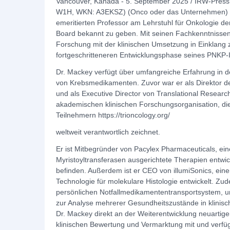
Vancouver, Kanada - 5. September 2025 / IRW-Press
W1H, WKN: A3EKSZ) (Onco oder das Unternehmen) fr
emeritierten Professor am Lehrstuhl für Onkologie der U
Board bekannt zu geben. Mit seinen Fachkenntnissen w
Forschung mit der klinischen Umsetzung in Einklang
fortgeschritteneren Entwicklungsphase seines PNKP-
Dr. Mackey verfügt über umfangreiche Erfahrung in d
von Krebsmedikamenten. Zuvor war er als Direktor der
und als Executive Director von Translational Researc
akademischen klinischen Forschungsorganisation, die 
Teilnehmern https://trioncology.org/
weltweit verantwortlich zeichnet.
Er ist Mitbegründer von Pacylex Pharmaceuticals, e
Myristoyltransferasen ausgerichtete Therapien entwicke
befinden. Außerdem ist er CEO von illumiSonics, ein
Technologie für molekulare Histologie entwickelt. 
persönlichen Notfallmedikamententransportsystem, u
zur Analyse mehrerer Gesundheitszustände in klinisch
Dr. Mackey direkt an der Weiterentwicklung neuartig
klinischen Bewertung und Vermarktung mit und verfügt