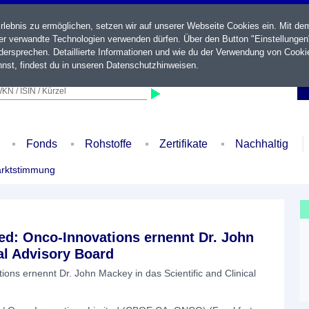
ebnis zu ermöglichen, setzen wir auf unserer Webseite Cookies ein. Mit de
der verwandte Technologien verwenden dürfen. Über den Button "Einstellungen
ersprechen. Detaillierte Informationen und wie du der Verwendung von Cooki
nst, findest du in unseren
Datenschutzhinweisen
.
KN / ISIN / Kürzel
Fonds
Rohstoffe
Zertifikate
Nachhaltig
rktstimmung
d: Onco-Innovations ernennt Dr. John
cal Advisory Board
ns ernennt Dr. John Mackey in das Scientific and Clinical