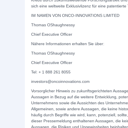
Krebs durch zukunftsweisende Forschungsarbeit und
sich eine weltweite Exklusivlizenz für eine patentierte
IM NAMEN VON ONCO-INNOVATIONS LIMITED
Thomas OShaughnessy
Chief Executive Officer
Nähere Informationen erhalten Sie über:
Thomas OShaughnessy
Chief Executive Officer
Tel: + 1 888 261 8055
investors@oncoinnovations.com
Vorsorglicher Hinweis zu zukunftsgerichteten Aussage
Aussagen in Bezug auf die weitere Entwicklung, pote
Unternehmens sowie die Aussichten des Unternehme
Allgemeinen, sowie andere Aussagen, die keine histo
häufig durch Begriffe wie wird, kann, potenziell, soll
dieser Pressemeldung enthaltenen Aussagen, die keine
Aussagen, die Risiken und Ungewissheiten beinhalten.