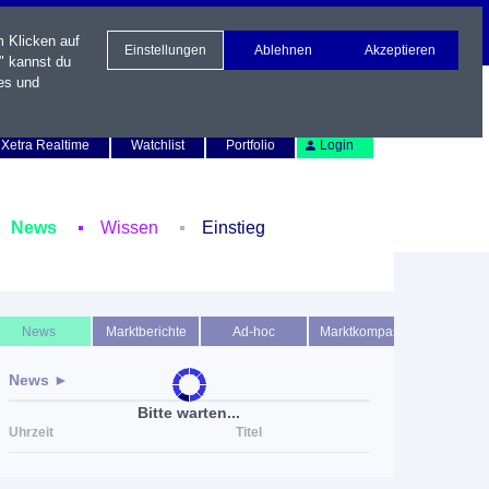
m Klicken auf
Einstellungen
Ablehnen
Akzeptieren
" kannst du
es und
Newsletter
Kontakt
English
Xetra Realtime
Watchlist
Portfolio
Login
News
Wissen
Einstieg
News
Marktberichte
Ad-hoc
Marktkompass
News ►
Bitte warten...
Uhrzeit
Titel