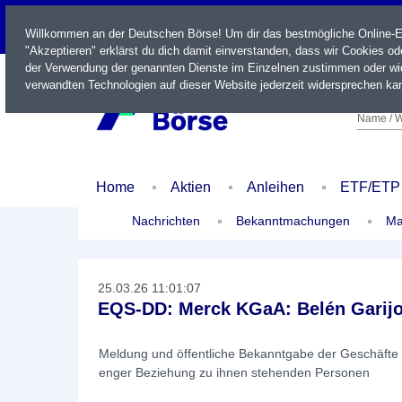
LIVE
Willkommen an der Deutschen Börse! Um dir das bestmögliche Online-Erl
"Akzeptieren" erklärst du dich damit einverstanden, dass wir Cookies o
der Verwendung der genannten Dienste im Einzelnen zustimmen oder wid
verwandten Technologien auf dieser Website jederzeit widersprechen kan
Name / W
Home
Aktien
Anleihen
ETF/ETP
Nachrichten
Bekanntmachungen
Ma
25.03.26 11:01:07
EQS-DD: Merck KGaA: Belén Garijo
Meldung und öffentliche Bekanntgabe der Geschäfte
enger Beziehung zu ihnen stehenden Personen