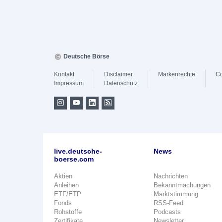
Deutsche Börse
Kontakt
Disclaimer
Markenrechte
Co
Impressum
Datenschutz
live.deutsche-
News
boerse.com
Aktien
Nachrichten
Anleihen
Bekanntmachungen
ETF/ETP
Marktstimmung
Fonds
RSS-Feed
Rohstoffe
Podcasts
Zertifikate
Newsletter