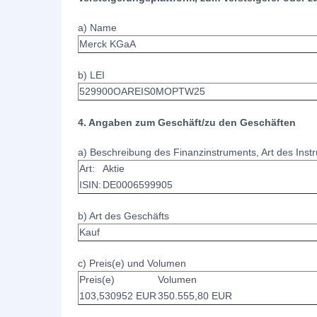
a) Name
Merck KGaA
b) LEI
529900OAREIS0MOPTW25
4. Angaben zum Geschäft/zu den Geschäften
a) Beschreibung des Finanzinstruments, Art des Ins
Art:
Aktie
ISIN:
DE0006599905
b) Art des Geschäfts
Kauf
c) Preis(e) und Volumen
Preis(e)
Volumen
103,530952 EUR
350.555,80 EUR