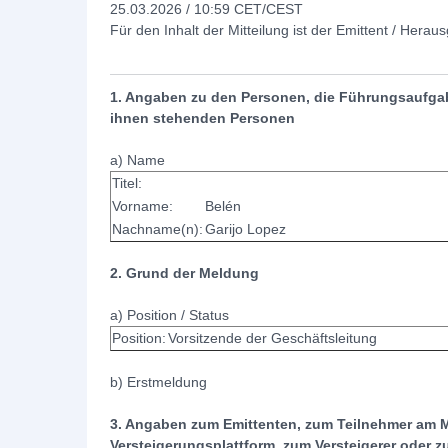
25.03.2026 / 10:59 CET/CEST
Für den Inhalt der Mitteilung ist der Emittent / Herau
1. Angaben zu den Personen, die Führungsaufga
ihnen stehenden Personen
a) Name
Titel:
Vorname:
Belén
Nachname(n):
Garijo Lopez
2. Grund der Meldung
a) Position / Status
Position:
Vorsitzende der Geschäftsleitung
b) Erstmeldung
3. Angaben zum Emittenten, zum Teilnehmer am Mar
Versteigerungsplattform, zum Versteigerer oder z