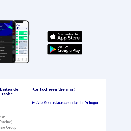
bsites der
Kontaktieren Sie uns:
utsche
►
Alle Kontaktadressen für Ihr Anliegen
rse
Trading)
rse Group