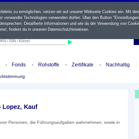
ebnis zu ermöglichen, setzen wir auf unserer Webseite Cookies ein. Mit de
der verwandte Technologien verwenden dürfen. Über den Button "Einstellungen
ersprechen. Detaillierte Informationen und wie du der Verwendung von Cooki
nst, findest du in unseren
Datenschutzhinweisen
.
KN / ISIN / Kürzel
Fonds
Rohstoffe
Zertifikate
Nachhaltig
rktstimmung
 Lopez, Kauf
 von Personen, die Führungsaufgaben wahrnehmen, sowie in