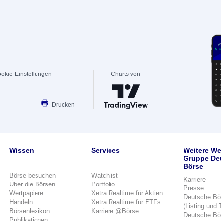
okie-Einstellungen
Charts von
Drucken
Wissen
Services
Weitere We
Gruppe De
Börse
Börse besuchen
Watchlist
Karriere
Über die Börsen
Portfolio
Presse
Wertpapiere
Xetra Realtime für Aktien
Deutsche Bö
Handeln
Xetra Realtime für ETFs
(Listing und 
Börsenlexikon
Karriere @Börse
Deutsche Bö
Publikationen