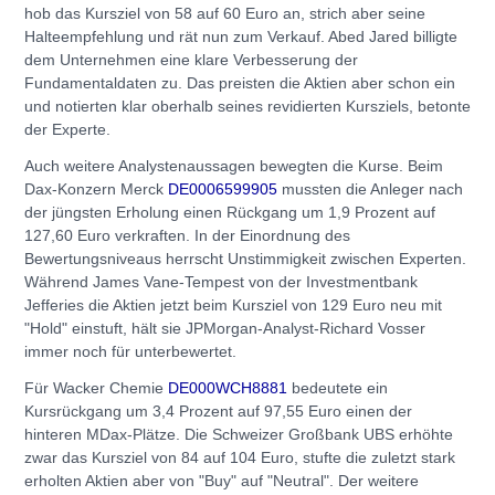
hob das Kursziel von 58 auf 60 Euro an, strich aber seine
Halteempfehlung und rät nun zum Verkauf. Abed Jared billigte
dem Unternehmen eine klare Verbesserung der
Fundamentaldaten zu. Das preisten die Aktien aber schon ein
und notierten klar oberhalb seines revidierten Kursziels, betonte
der Experte.
Auch weitere Analystenaussagen bewegten die Kurse. Beim
Dax-Konzern Merck
DE0006599905
mussten die Anleger nach
der jüngsten Erholung einen Rückgang um 1,9 Prozent auf
127,60 Euro verkraften. In der Einordnung des
Bewertungsniveaus herrscht Unstimmigkeit zwischen Experten.
Während James Vane-Tempest von der Investmentbank
Jefferies die Aktien jetzt beim Kursziel von 129 Euro neu mit
"Hold" einstuft, hält sie JPMorgan-Analyst-Richard Vosser
immer noch für unterbewertet.
Für Wacker Chemie
DE000WCH8881
bedeutete ein
Kursrückgang um 3,4 Prozent auf 97,55 Euro einen der
hinteren MDax-Plätze. Die Schweizer Großbank UBS erhöhte
zwar das Kursziel von 84 auf 104 Euro, stufte die zuletzt stark
erholten Aktien aber von "Buy" auf "Neutral". Der weitere