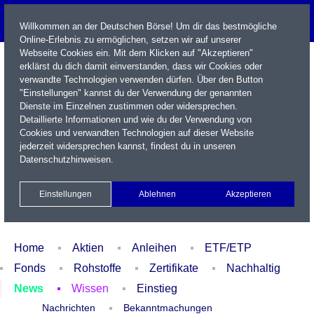
Willkommen an der Deutschen Börse! Um dir das bestmögliche
Online-Erlebnis zu ermöglichen, setzen wir auf unserer
Webseite Cookies ein. Mit dem Klicken auf "Akzeptieren"
erklärst du dich damit einverstanden, dass wir Cookies oder
verwandte Technologien verwenden dürfen. Über den Button
"Einstellungen" kannst du der Verwendung der genannten
Dienste im Einzelnen zustimmen oder widersprechen.
Detaillierte Informationen und wie du der Verwendung von
Cookies und verwandten Technologien auf dieser Website
Name / WKN / ISIN / Kürzel
jederzeit widersprechen kannst, findest du in unseren
Datenschutzhinweisen
.
Newsletter
Kontakt
English
Einstellungen
Ablehnen
Akzeptieren
Xetra Realtime
Watchlist
Portfolio
Login
Home
Aktien
Anleihen
ETF/ETP
Fonds
Rohstoffe
Zertifikate
Nachhaltig
News
Wissen
Einstieg
Nachrichten
Bekanntmachungen