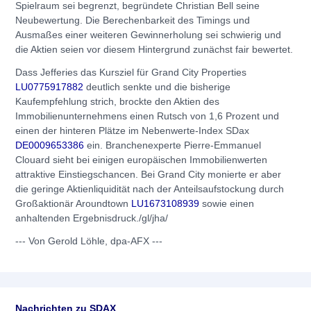
Spielraum sei begrenzt, begründete Christian Bell seine
Neubewertung. Die Berechenbarkeit des Timings und
Ausmaßes einer weiteren Gewinnerholung sei schwierig und
die Aktien seien vor diesem Hintergrund zunächst fair bewertet.
Dass Jefferies das Kursziel für Grand City Properties
LU0775917882
deutlich senkte und die bisherige
Kaufempfehlung strich, brockte den Aktien des
Immobilienunternehmens einen Rutsch von 1,6 Prozent und
einen der hinteren Plätze im Nebenwerte-Index SDax
DE0009653386
ein. Branchenexperte Pierre-Emmanuel
Clouard sieht bei einigen europäischen Immobilienwerten
attraktive Einstiegschancen. Bei Grand City monierte er aber
die geringe Aktienliquidität nach der Anteilsaufstockung durch
Großaktionär Aroundtown
LU1673108939
sowie einen
anhaltenden Ergebnisdruck./gl/jha/
--- Von Gerold Löhle, dpa-AFX ---
Nachrichten zu
SDAX