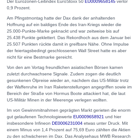
Der Eurozonen-Leitindex EuroStoxx 50
EU0009658145
verlor
0,9 Prozent.
Am Pfingstmontag hatte der Dax dank der anhaltenden
Hoffnung auf ein baldiges Ende des Iran-Kriegs wieder die
25.000-Punkte-Marke geknackt und war zeitweise bis auf
25.438 Punkte geklettert. Das Rekordhoch aus dem Januar bei
25.507 Punkten rückte damit in greifbare Nähe. Ohne Impulse
der feiertagsbedingt geschlossenen Wall Street hatte es aber
nicht für eine Bestmarke gereicht.
Von den am Vortag freundlichen asiatischen Börsen kamen
zuletzt durchwachsene Signale. Zudem zogen die deutlich
gesunkenen Ölpreise wieder an, nachdem das US-Militär trotz
der Waffenruhe im Iran Raketenstellungen angegriffen sowie im
Bereich der Straße von Hormus Boote attackiert hat, die laut
US-Militär Minen in der Meerenge verlegen wollten.
Im von Gewinnmitnahmen geprägten Markt gerieten die enorm
gut gelaufenen Technologiewerte
EU0009658921
und hier
insbesondere Infineon
DE0006231004
etwas unter Druck. Mit
einem Minus von 1,4 Prozent auf 75,69 Euro zählten die Aktien
zu den schwächeren im Dax. Das Analysehaus MWB Research