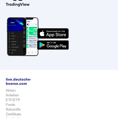
live.deutsche-
boerse.com
Aktien
Anleihen
ETF/ETP
Fonds
Rohstoffe
Zertifikate