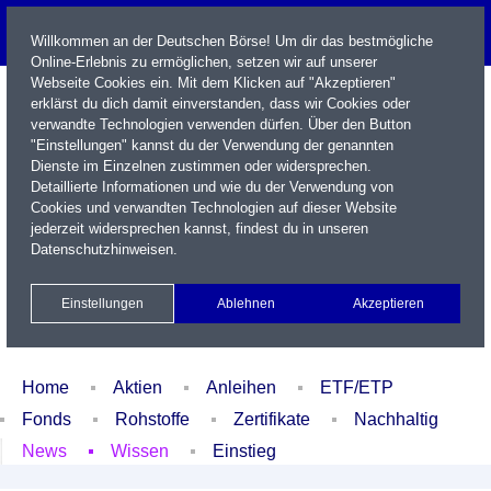
Willkommen an der Deutschen Börse! Um dir das bestmögliche
Online-Erlebnis zu ermöglichen, setzen wir auf unserer
Webseite Cookies ein. Mit dem Klicken auf "Akzeptieren"
erklärst du dich damit einverstanden, dass wir Cookies oder
verwandte Technologien verwenden dürfen. Über den Button
"Einstellungen" kannst du der Verwendung der genannten
Dienste im Einzelnen zustimmen oder widersprechen.
Detaillierte Informationen und wie du der Verwendung von
Cookies und verwandten Technologien auf dieser Website
Name / WKN / ISIN / Kürzel
jederzeit widersprechen kannst, findest du in unseren
Datenschutzhinweisen
.
Newsletter
Kontakt
English
Einstellungen
Ablehnen
Akzeptieren
Xetra Realtime
Watchlist
Portfolio
Login
Home
Aktien
Anleihen
ETF/ETP
Fonds
Rohstoffe
Zertifikate
Nachhaltig
News
Wissen
Einstieg