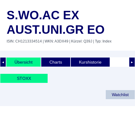
S.WO.AC EX
AUST.UNI.GR EO
ISIN: CH1213334514
| WKN: A3DX49
| Kürzel: Q39J
| Typ: Index
Übersicht
Charts
Kurshistorie
◄
►
STOXX
Watchlist