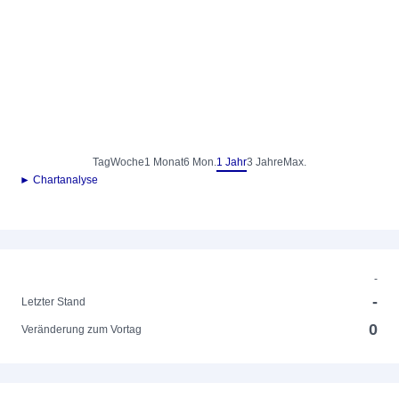
Tag
Woche
1 Monat
6 Mon.
1 Jahr
3 Jahre
Max.
► Chartanalyse
-
-
Letzter Stand
0
Veränderung zum Vortag