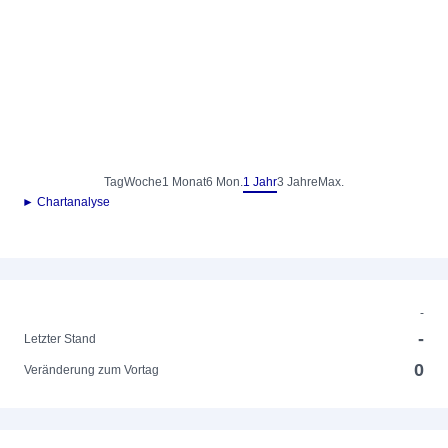
Tag
Woche
1 Monat
6 Mon.
1 Jahr
3 Jahre
Max.
► Chartanalyse
-
-
Letzter Stand
0
Veränderung zum Vortag