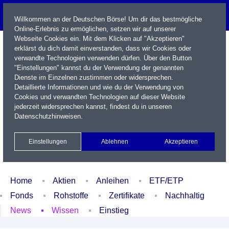
Willkommen an der Deutschen Börse! Um dir das bestmögliche
Online-Erlebnis zu ermöglichen, setzen wir auf unserer
Webseite Cookies ein. Mit dem Klicken auf "Akzeptieren"
erklärst du dich damit einverstanden, dass wir Cookies oder
verwandte Technologien verwenden dürfen. Über den Button
"Einstellungen" kannst du der Verwendung der genannten
Dienste im Einzelnen zustimmen oder widersprechen.
Detaillierte Informationen und wie du der Verwendung von
Cookies und verwandten Technologien auf dieser Website
Name / WKN / ISIN / Kürzel
jederzeit widersprechen kannst, findest du in unseren
Datenschutzhinweisen
.
Newsletter
Kontakt
English
Einstellungen
Ablehnen
Akzeptieren
Xetra Realtime
Watchlist
Portfolio
Login
Home
Aktien
Anleihen
ETF/ETP
Fonds
Rohstoffe
Zertifikate
Nachhaltig
News
Wissen
Einstieg