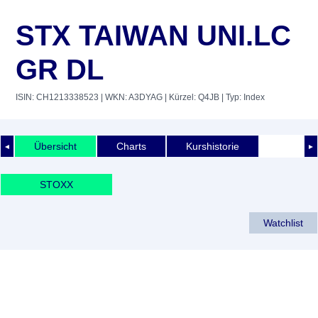
STX TAIWAN UNI.LC
GR DL
ISIN: CH1213338523
| WKN: A3DYAG
| Kürzel: Q4JB
| Typ: Index
Übersicht
Charts
Kurshistorie
◄
►
STOXX
Watchlist