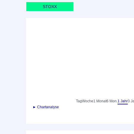
STOXX
Tag
Woche
1 Monat
6 Mon.
1 Jahr
3 J
► Chartanalyse