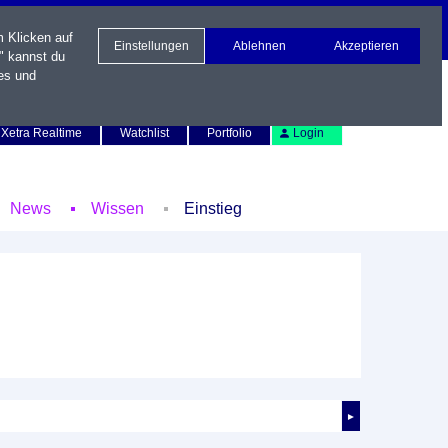
m Klicken auf
Einstellungen
Ablehnen
Akzeptieren
" kannst du
es und
Newsletter
Kontakt
English
Xetra Realtime
Watchlist
Portfolio
Login
News
Wissen
Einstieg
►