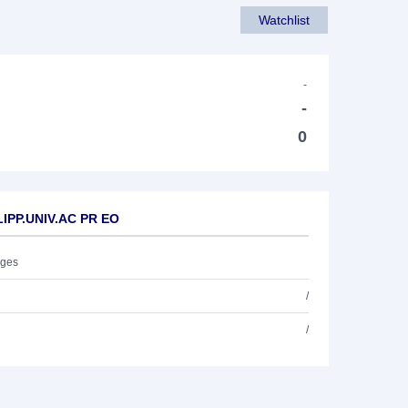
Watchlist
-
-
0
LIPP.UNIV.AC PR EO
ages
/
/