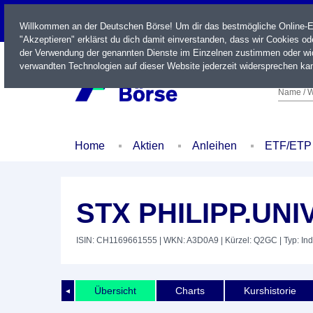
LIVE
Willkommen an der Deutschen Börse! Um dir das bestmögliche Online-Erl
"Akzeptieren" erklärst du dich damit einverstanden, dass wir Cookies o
der Verwendung der genannten Dienste im Einzelnen zustimmen oder wid
verwandten Technologien auf dieser Website jederzeit widersprechen kan
Name / W
Home
Aktien
Anleihen
ETF/ETP
STX PHILIPP.UNI
ISIN: CH1169661555
| WKN: A3D0A9
| Kürzel: Q2GC
| Typ: In
Übersicht
Charts
Kurshistorie
◄