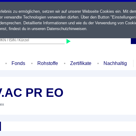
ebnis zu ermöglichen, setzen wir auf unserer Webseite Cookies ein. Mit de
der verwandte Technologien verwenden dürfen. Über den Button "Einstellungen
ersprechen. Detaillierte Informationen und wie du der Verwendung von Cooki
nst, findest du in unseren
Datenschutzhinweisen
.
KN / ISIN / Kürzel
Fonds
Rohstoffe
Zertifikate
Nachhaltig
V.AC PR EO
dex