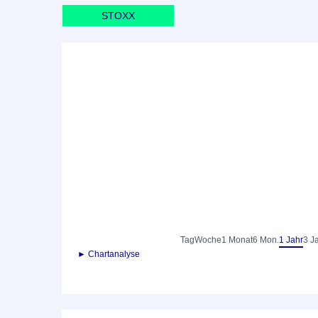
STOXX
Tag
Woche
1 Monat
6 Mon.
1 Jahr
3 J
► Chartanalyse