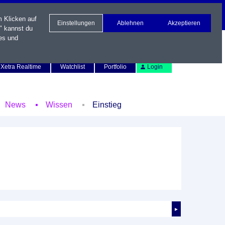
m Klicken auf
Einstellungen
Ablehnen
Akzeptieren
" kannst du
es und
Newsletter
Kontakt
English
Xetra Realtime
Watchlist
Portfolio
Login
News
Wissen
Einstieg
►