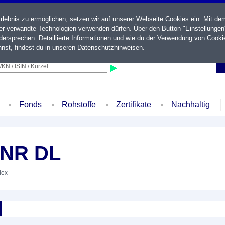
ebnis zu ermöglichen, setzen wir auf unserer Webseite Cookies ein. Mit de
der verwandte Technologien verwenden dürfen. Über den Button "Einstellungen
ersprechen. Detaillierte Informationen und wie du der Verwendung von Cooki
nst, findest du in unseren
Datenschutzhinweisen
.
KN / ISIN / Kürzel
Fonds
Rohstoffe
Zertifikate
Nachhaltig
.NR DL
dex