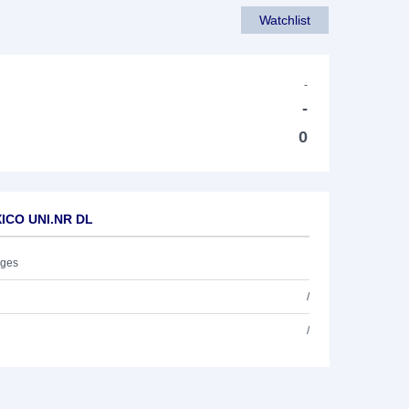
Watchlist
-
-
0
XICO UNI.NR DL
ages
/
/