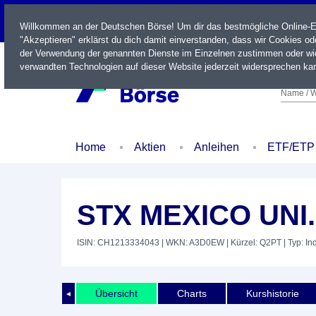
LIVE
Willkommen an der Deutschen Börse! Um dir das bestmögliche Online-Erl
"Akzeptieren" erklärst du dich damit einverstanden, dass wir Cookies o
der Verwendung der genannten Dienste im Einzelnen zustimmen oder wid
verwandten Technologien auf dieser Website jederzeit widersprechen kan
Name / W
Home
Aktien
Anleihen
ETF/ETP
STX MEXICO UNI
ISIN: CH1213334043
| WKN: A3D0EW
| Kürzel: Q2PT
| Typ: In
Übersicht
Charts
Kurshistorie
◄