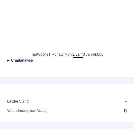
Tag
Woche
1 Monat
6 Mon.
1 Jahr
3 Jahre
Max.
► Chartanalyse
-
-
Letzter Stand
0
Veränderung zum Vortag