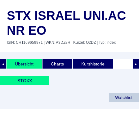
STX ISRAEL UNI.AC
NR EO
ISIN: CH1169659971
| WKN: A3DZ8R
| Kürzel: Q2DZ
| Typ: Index
Übersicht
Charts
Kurshistorie
◄
►
STOXX
Watchlist