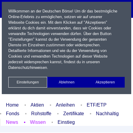
Willkommen an der Deutschen Börse! Um dir das bestmögliche
Online-Erlebnis zu ermöglichen, setzen wir auf unserer
Webseite Cookies ein. Mit dem Klicken auf "Akzeptieren"
erklärst du dich damit einverstanden, dass wir Cookies oder
verwandte Technologien verwenden dürfen. Über den Button
"Einstellungen" kannst du der Verwendung der genannten
Dienste im Einzelnen zustimmen oder widersprechen.
Detaillierte Informationen und wie du der Verwendung von
Cookies und verwandten Technologien auf dieser Website
Name / WKN / ISIN / Kürzel
jederzeit widersprechen kannst, findest du in unseren
Datenschutzhinweisen
.
Newsletter
Kontakt
English
Einstellungen
Ablehnen
Akzeptieren
Xetra Realtime
Watchlist
Portfolio
Login
Home
Aktien
Anleihen
ETF/ETP
Fonds
Rohstoffe
Zertifikate
Nachhaltig
News
Wissen
Einstieg