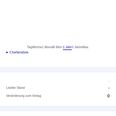
Tag
Woche
1 Monat
6 Mon.
1 Jahr
3 Jahre
Max.
► Chartanalyse
-
-
Letzter Stand
0
Veränderung zum Vortag