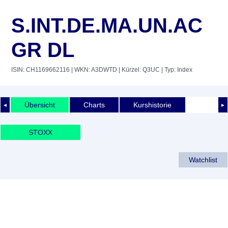
S.INT.DE.MA.UN.AC
GR DL
ISIN: CH1169662116
| WKN: A3DWTD
| Kürzel: Q3UC
| Typ: Index
Übersicht
Charts
Kurshistorie
◄
►
STOXX
Watchlist