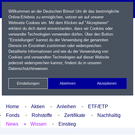
Willkommen an der Deutschen Börse! Um dir das bestmögliche
Online-Erlebnis zu ermöglichen, setzen wir auf unserer
Webseite Cookies ein. Mit dem Klicken auf "Akzeptieren"
erklärst du dich damit einverstanden, dass wir Cookies oder
verwandte Technologien verwenden dürfen. Über den Button
"Einstellungen" kannst du der Verwendung der genannten
Dienste im Einzelnen zustimmen oder widersprechen.
Detaillierte Informationen und wie du der Verwendung von
Cookies und verwandten Technologien auf dieser Website
Name / WKN / ISIN / Kürzel
jederzeit widersprechen kannst, findest du in unseren
Datenschutzhinweisen
.
Newsletter
Kontakt
English
Einstellungen
Ablehnen
Akzeptieren
Xetra Realtime
Watchlist
Portfolio
Login
Home
Aktien
Anleihen
ETF/ETP
Fonds
Rohstoffe
Zertifikate
Nachhaltig
News
Wissen
Einstieg