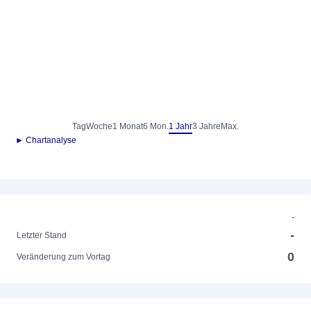
Tag
Woche
1 Monat
6 Mon.
1 Jahr
3 Jahre
Max.
► Chartanalyse
-
-
Letzter Stand
0
Veränderung zum Vortag