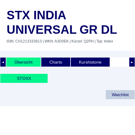
STX INDIA
UNIVERSAL GR DL
ISIN: CH1213333813
| WKN: A3D0EK
| Kürzel: Q2PH
| Typ: Index
Übersicht
Charts
Kurshistorie
◄
►
STOXX
Watchlist