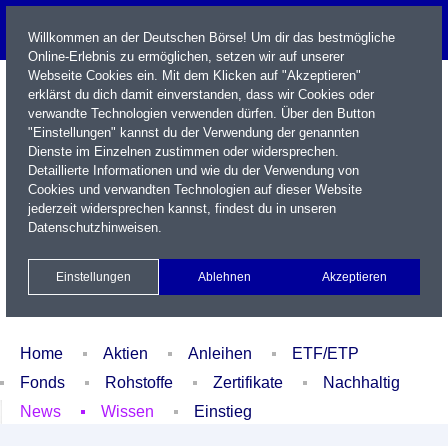
Willkommen an der Deutschen Börse! Um dir das bestmögliche
Online-Erlebnis zu ermöglichen, setzen wir auf unserer
Webseite Cookies ein. Mit dem Klicken auf "Akzeptieren"
erklärst du dich damit einverstanden, dass wir Cookies oder
verwandte Technologien verwenden dürfen. Über den Button
"Einstellungen" kannst du der Verwendung der genannten
Dienste im Einzelnen zustimmen oder widersprechen.
Detaillierte Informationen und wie du der Verwendung von
Cookies und verwandten Technologien auf dieser Website
Name / WKN / ISIN / Kürzel
jederzeit widersprechen kannst, findest du in unseren
Datenschutzhinweisen
.
Newsletter
Kontakt
English
Einstellungen
Ablehnen
Akzeptieren
Xetra Realtime
Watchlist
Portfolio
Login
Home
Aktien
Anleihen
ETF/ETP
Fonds
Rohstoffe
Zertifikate
Nachhaltig
News
Wissen
Einstieg